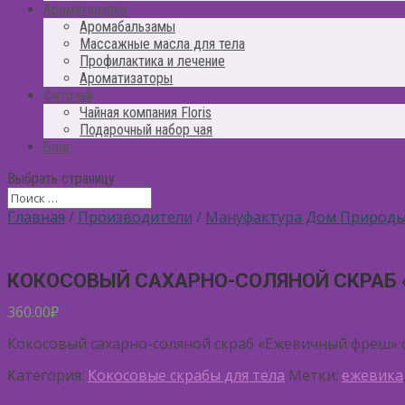
Ароматерапия
Аромабальзамы
Массажные масла для тела
Профилактика и лечение
Ароматизаторы
Фиточай
Чайная компания Floris
Подарочный набор чая
Блог
Выбрать страницу
Главная
/
Производители
/
Мануфактура Дом Природ
КОКОСОВЫЙ САХАРНО-СОЛЯНОЙ СКРАБ
360.00
₽
Кокосовый сахарно-соляной скраб «Ежевичный фреш» 
Категория:
Кокосовые скрабы для тела
Метки:
ежевика