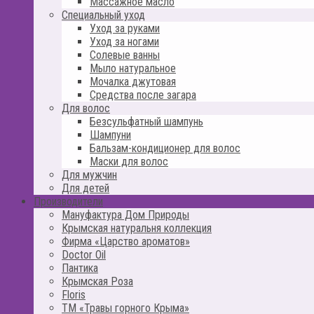
Массажное масло
Специальный уход
Уход за руками
Уход за ногами
Солевые ванны
Мыло натуральное
Мочалка джутовая
Средства после загара
Для волос
Безсульфатный шампунь
Шампуни
Бальзам-кондиционер для волос
Маски для волос
Для мужчин
Для детей
Производители
Мануфактура Дом Природы
Крымская натуральня коллекция
Фирма «Царство ароматов»
Doctor Oil
Пантика
Крымская Роза
Floris
ТМ «Травы горного Крыма»