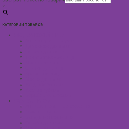
×
КАТЕГОРИИ ТОВАРОВ
УХОД ЗА КОЖЕЙ ЛИЦА
Антивозрастной уход
Демакияж для лица
Скрабы для лица
Тонизирование лица
Маски для лица
Сливки для лица
Кремы для лица
Масло для лица
Уход вокруг глаз
Уход за губами
Борьба с куперозом
УХОД ЗА ТЕЛОМ
Антицеллюлитные средства
Гели для душа
Бельди мягкое мыло
Скрабы для тела
Маски для тела