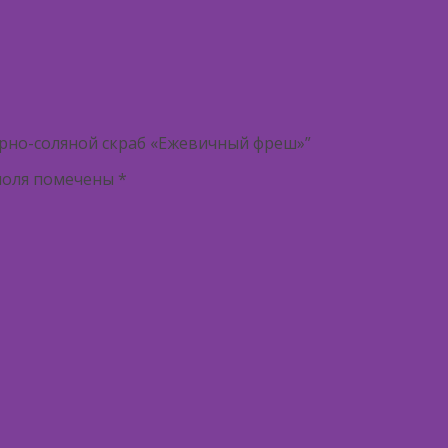
арно-соляной скраб «Ежевичный фреш»”
поля помечены
*