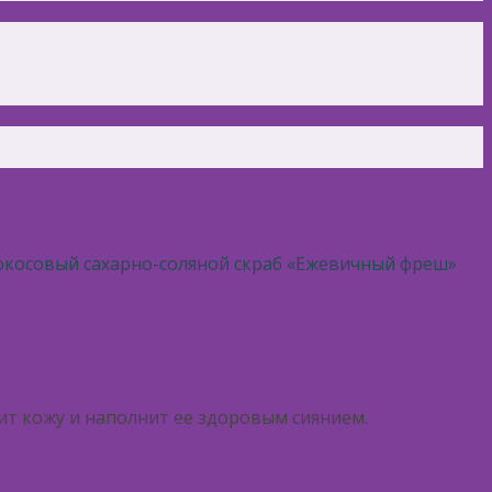
окосовый сахарно-соляной скраб «Ежевичный фреш»
т кожу и наполнит ее здоровым сиянием.