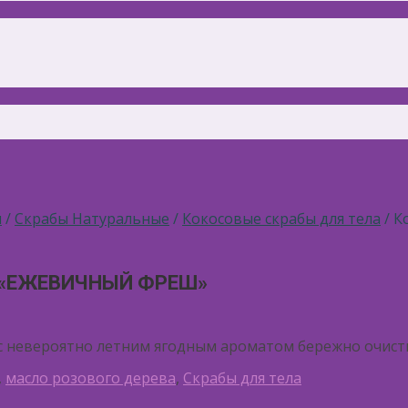
ы
/
Скрабы Натуральные
/
Кокосовые скрабы для тела
/ К
 «ЕЖЕВИЧНЫЙ ФРЕШ»
с невероятно летним ягодным ароматом бережно очисти
,
масло розового дерева
,
Скрабы для тела