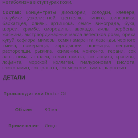
метаболизма в стуктурах кожи.
Состав:
концентраты диоскореи, солодки, клевера,
голубики узколистной, центеллы, гинкго, шиповника,
бархатцев, оливы, артишока, семян винограда, бука,
шореи, крамбе, смородины, авокадо, амлы, вербены,
жасмина, экстраординарные масла лепестков розы, ореха
кукуй, сафлора, мимозы, семян амаранта, лаванды, черного
тмина, померанца, зародышей пшеницы, лещины,
расторопши, рыжика, ксимении, монгонго, герани, сок
алоэ, нима, атталеи, семян томата, сок лопуха, крапивы,
лофанта, морской коллаген, гиалуроновая кислота,
глюкозамин, сок граната, сок моркови, тимол, карнозин.
ДЕТАЛИ
Производители
Doctor Oil
Объем
30 мл
Применение
Лицо