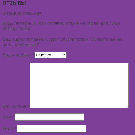
ОТЗЫВЫ
Отзывов пока нет.
Будьте первым, кто оставил отзыв на “Крем для лица
Antiage 30мл”
Ваш адрес email не будет опубликован.
Обязательные
поля помечены
*
Ваша оценка
*
Ваш отзыв
*
Имя
*
Email
*