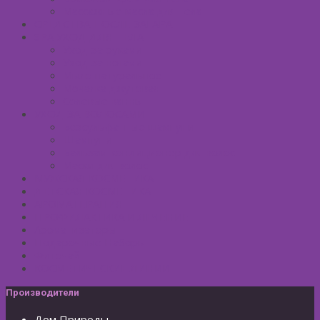
Массажные масла для тела
СРЕДСТВА ПОСЛЕ ЗАГАРА
SPA УХОД ДЛЯ ТЕЛА
Уход за руками
Уход за ногами
Мыло натуральное
Мочалка джутовая
Солевые ванны
УХОД ЗА ВОЛОСАМИ
Безсульфатные шампуни
Шампуни
Бальзам-кондиционер для волос
Маски для волос
МУЖСКАЯ КОСМЕТИКА
ДЕТСКАЯ КОСМЕТИКА
АРОМАТЕРАПИЯ
ПРОФИЛАКТИКА И ЛЕЧЕНИЕ
Ароматизаторы
Подарочные Наборы
Фиточай
КОСМЕТИЧЕСКИЕ ЛИНИИ
Производители
Дом Природы