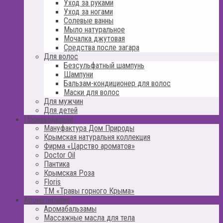
Уход за руками
Уход за ногами
Солевые ванны
Мыло натуральное
Мочалка джутовая
Средства после загара
Для волос
Безсульфатный шампунь
Шампуни
Бальзам-кондиционер для волос
Маски для волос
Для мужчин
Для детей
Производители
Мануфактура Дом Природы
Крымская натуральня коллекция
Фирма «Царство ароматов»
Doctor Oil
Пантика
Крымская Роза
Floris
ТМ «Травы горного Крыма»
Ароматерапия
Аромабальзамы
Массажные масла для тела