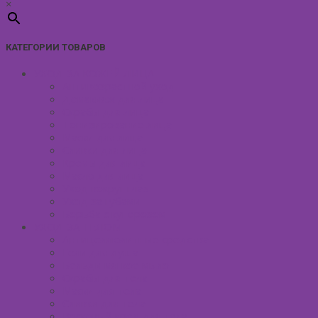
×
КАТЕГОРИИ ТОВАРОВ
УХОД ЗА КОЖЕЙ ЛИЦА
Антивозрастной уход
Демакияж для лица
Скрабы для лица
Тонизирование лица
Маски для лица
Сливки для лица
Кремы для лица
Масло для лица
Уход вокруг глаз
Уход за губами
Борьба с куперозом
УХОД ЗА ТЕЛОМ
Антицеллюлитные средства
Гели для душа
Бельди мягкое мыло
Скрабы для тела
Маски для тела
Сливки для тела
Восковый крем для тела