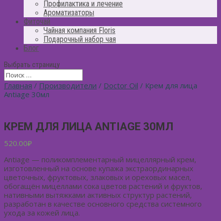
Профилактика и лечение
Ароматизаторы
Фиточай
Чайная компания Floris
Подарочный набор чая
Блог
Выбрать страницу
Главная
/
Производители
/
Doctor Oil
/ Крем для лица
Antiage 30мл
КРЕМ ДЛЯ ЛИЦА ANTIAGE 30МЛ
520.00
₽
Antiage — поликомплементарный мицеллярный крем,
изготовленный на основе купажа экстраординарных
цветочных, фруктовых, злаковых и ореховых масел,
обогащён мицеллами сока цветов растений и фруктов,
нативными вытяжками активных структур растений,
разработан в качестве основного средства системного
ухода за кожей лица.