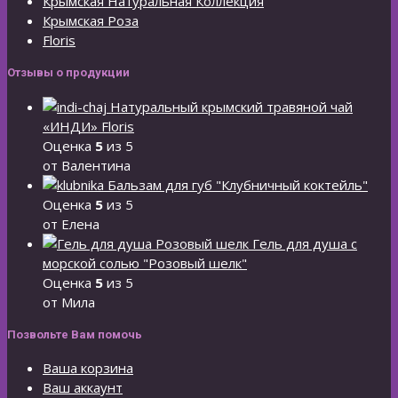
Крымская Натуральная Коллекция
Крымская Роза
Floris
Отзывы о продукции
Натуральный крымский травяной чай
«ИНДИ» Floris
Оценка
5
из 5
от Валентина
Бальзам для губ "Клубничный коктейль"
Оценка
5
из 5
от Елена
Гель для душа с
морской солью "Розовый шелк"
Оценка
5
из 5
от Мила
Позвольте Вам помочь
Ваша корзина
Ваш аккаунт