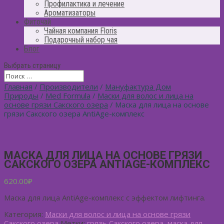
Профилактика и лечение
Ароматизаторы
Фиточай
Чайная компания Floris
Подарочный набор чая
Блог
Выбрать страницу
Главная
/
Производители
/
Мануфактура Дом
Природы
/
Med Formula
/
Маски для волос и лица на
основе грязи Сакского озера
/ Маска для лица на основе
грязи Сакского озера AntiAge-комплекс
МАСКА ДЛЯ ЛИЦА НА ОСНОВЕ ГРЯЗИ
САКСКОГО ОЗЕРА ANTIAGE-КОМПЛЕКС
620.00
₽
Маска для лица AntiAge-комплекс с эффектом лифтинга.
Категория:
Маски для волос и лица на основе грязи
Сакского озера
Метки:
грязь Сакского озера
,
маска для