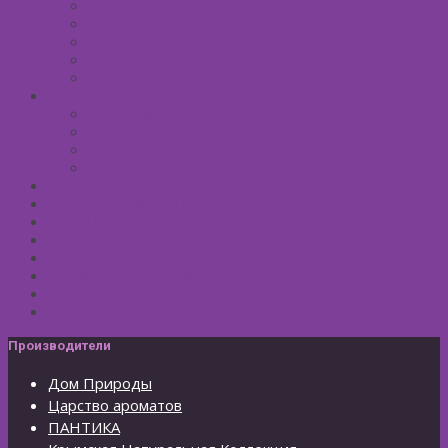
Уход за руками
Уход за ногами
Мыло натуральное
Мочалка джутовая
Солевые ванны
УХОД ЗА ВОЛОСАМИ
Безсульфатные шампуни
Шампуни
Бальзам-кондиционер для волос
Маски для волос
МУЖСКАЯ КОСМЕТИКА
ДЕТСКАЯ КОСМЕТИКА
АРОМАТЕРАПИЯ
ПРОФИЛАКТИКА И ЛЕЧЕНИЕ
Ароматизаторы
Подарочные Наборы
Фиточай
КОСМЕТИЧЕСКИЕ ЛИНИИ
Производители
Дом Природы
Царство ароматов
ПАНТИКА