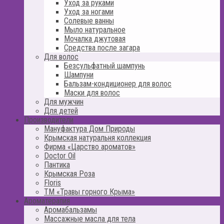
Уход за руками
Уход за ногами
Солевые ванны
Мыло натуральное
Мочалка джутовая
Средства после загара
Для волос
Безсульфатный шампунь
Шампуни
Бальзам-кондиционер для волос
Маски для волос
Для мужчин
Для детей
Производители
Мануфактура Дом Природы
Крымская натуральня коллекция
Фирма «Царство ароматов»
Doctor Oil
Пантика
Крымская Роза
Floris
ТМ «Травы горного Крыма»
Ароматерапия
Аромабальзамы
Массажные масла для тела