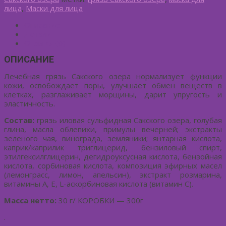
лица
,
Маски для лица
Описание
Детали
Отзывы (0)
ОПИСАНИЕ
Лечебная грязь Сакского озера нормализует функции
кожи, освобождает поры, улучшает обмен веществ в
клетках, разглаживает морщины, дарит упругость и
эластичность.
Состав:
грязь иловая сульфидная Сакского озера, голубая
глина, масла облепихи, примулы вечерней; экстракты
зеленого чая, винограда, земляники; янтарная кислота,
каприк/каприлик триглицерид, бензиловый спирт,
этилгексилглицерин, дегидроуксусная кислота, бензойная
кислота, сорбиновая кислота, композиция эфирных масел
(лемонграсс, лимон, апельсин), экстракт розмарина,
витамины А, Е, L-аскорбиновая кислота (витамин С).
Масса нетто:
30 г/ КОРОБКИ — 300г
.