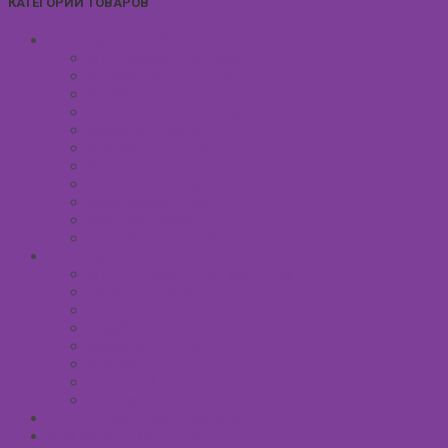
КАТЕГОРИИ ТОВАРОВ
УХОД ЗА КОЖЕЙ ЛИЦА
Антивозрастной уход
Демакияж для лица
Скрабы для лица
Тонизирование лица
Маски для лица
Сливки для лица
Кремы для лица
Масло для лица
Уход вокруг глаз
Уход за губами
Борьба с куперозом
УХОД ЗА ТЕЛОМ
Антицеллюлитные средства
Гели для душа
Бельди мягкое мыло
Скрабы для тела
Маски для тела
Сливки для тела
Восковый крем для тела
Массажные масла для тела
СРЕДСТВА ПОСЛЕ ЗАГАРА
SPA УХОД ДЛЯ ТЕЛА