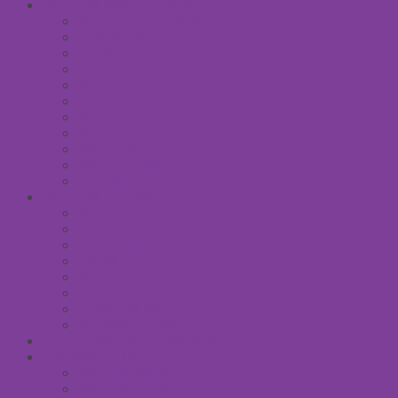
УХОД ЗА КОЖЕЙ ЛИЦА
Антивозрастной уход
Демакияж для лица
Скрабы для лица
Тонизирование лица
Маски для лица
Сливки для лица
Кремы для лица
Масло для лица
Уход вокруг глаз
Уход за губами
Борьба с куперозом
УХОД ЗА ТЕЛОМ
Антицеллюлитные средства
Гели для душа
Бельди мягкое мыло
Скрабы для тела
Маски для тела
Сливки для тела
Восковый крем для тела
Массажные масла для тела
СРЕДСТВА ПОСЛЕ ЗАГАРА
SPA УХОД ДЛЯ ТЕЛА
Уход за руками
Уход за ногами