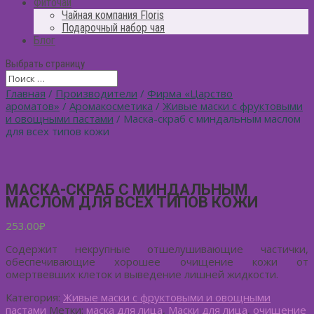
Фиточай
Чайная компания Floris
Подарочный набор чая
Блог
Выбрать страницу
Главная
/
Производители
/
Фирма «Царство
ароматов»
/
Аромакосметика
/
Живые маски с фруктовыми
и овощными пастами
/ Маска-скраб с миндальным маслом
для всех типов кожи
МАСКА-СКРАБ С МИНДАЛЬНЫМ
МАСЛОМ ДЛЯ ВСЕХ ТИПОВ КОЖИ
253.00
₽
Содержит некрупные отшелушивающие частички,
обеспечивающие хорошее очищение кожи от
омертвевших клеток и выведение лишней жидкости.
Категория:
Живые маски с фруктовыми и овощными
пастами
Метки:
маска для лица
,
Маски для лица
,
очищение