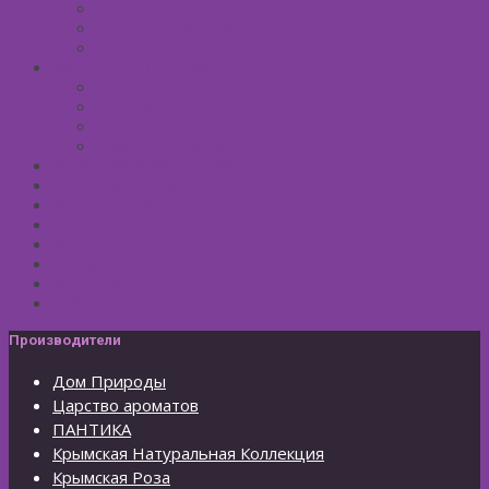
Мыло натуральное
Мочалка джутовая
Солевые ванны
УХОД ЗА ВОЛОСАМИ
Безсульфатные шампуни
Шампуни
Бальзам-кондиционер для волос
Маски для волос
МУЖСКАЯ КОСМЕТИКА
ДЕТСКАЯ КОСМЕТИКА
АРОМАТЕРАПИЯ
ПРОФИЛАКТИКА И ЛЕЧЕНИЕ
Ароматизаторы
Подарочные Наборы
Фиточай
КОСМЕТИЧЕСКИЕ ЛИНИИ
Производители
Дом Природы
Царство ароматов
ПАНТИКА
Крымская Натуральная Коллекция
Крымская Роза