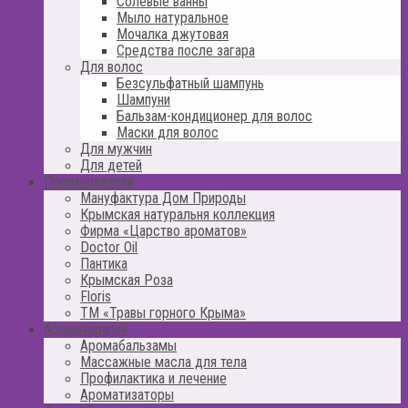
Солевые ванны
Мыло натуральное
Мочалка джутовая
Средства после загара
Для волос
Безсульфатный шампунь
Шампуни
Бальзам-кондиционер для волос
Маски для волос
Для мужчин
Для детей
Производители
Мануфактура Дом Природы
Крымская натуральня коллекция
Фирма «Царство ароматов»
Doctor Oil
Пантика
Крымская Роза
Floris
ТМ «Травы горного Крыма»
Ароматерапия
Аромабальзамы
Массажные масла для тела
Профилактика и лечение
Ароматизаторы