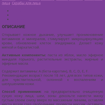
лица
,
Скрабы для лица
Описание
Детали
Отзывы (0)
ОПИСАНИЕ
Открывает кожное дыхание, улучшает проникновение
витаминов и минералов, стимулирует микроциркуляцию
крови, обновление клеток эпидермиса. Делает кожу
мягкой и бархатистой.
Активные компоненты:
паста из яблок, масло эфирное
миндаля горького, растительные экстракты, жирные и
эфирные масла.
Содержит витамины: A (бета-каротин), B, C, D, E, F.
Рекомендации: возраст после 18 лет, для всех типов кожи,
для чувствительной, склонной к воспалениям и
шелушениям кожи.
Способ применения:
на предварительно очищенную
сухую кожу лица, шеи, зоны декольте нанести маску
густым слоем снизу вверх по массажным линиям, оставляя
места возле глаз свободными, провести массаж, оставить