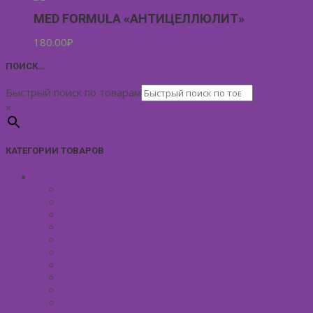
MED FORMULA «АНТИЦЕЛЛЮЛИТ»
180.00
₽
ПОИСК…
Быстрый поиск по товарам
×
КАТЕГОРИИ ТОВАРОВ
УХОД ЗА КОЖЕЙ ЛИЦА
Антивозрастной уход
Демакияж для лица
Скрабы для лица
Тонизирование лица
Маски для лица
Сливки для лица
Кремы для лица
Масло для лица
Уход вокруг глаз
Уход за губами