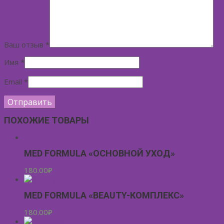
Ваш отзыв
*
Имя
*
Email
*
ПОХОЖИЕ ТОВАРЫ
MED FORMULA «ОСНОВНОЙ УХОД»
180.00
₽
MED FORMULA «BEAUTY-КОМПЛЕКС»
180.00
₽