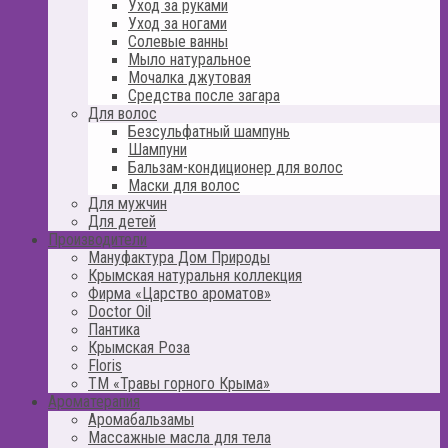
Уход за руками
Уход за ногами
Солевые ванны
Мыло натуральное
Мочалка джутовая
Средства после загара
Для волос
Безсульфатный шампунь
Шампуни
Бальзам-кондиционер для волос
Маски для волос
Для мужчин
Для детей
Производители
Мануфактура Дом Природы
Крымская натуральня коллекция
Фирма «Царство ароматов»
Doctor Oil
Пантика
Крымская Роза
Floris
ТМ «Травы горного Крыма»
Ароматерапия
Аромабальзамы
Массажные масла для тела