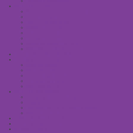
Борьба с куперозом
УХОД ЗА ТЕЛОМ
Антицеллюлитные средства
Гели для душа
Бельди мягкое мыло
Скрабы для тела
Маски для тела
Сливки для тела
Восковый крем для тела
Массажные масла для тела
СРЕДСТВА ПОСЛЕ ЗАГАРА
SPA УХОД ДЛЯ ТЕЛА
Уход за руками
Уход за ногами
Мыло натуральное
Мочалка джутовая
Солевые ванны
УХОД ЗА ВОЛОСАМИ
Безсульфатные шампуни
Шампуни
Бальзам-кондиционер для волос
Маски для волос
МУЖСКАЯ КОСМЕТИКА
ДЕТСКАЯ КОСМЕТИКА
АРОМАТЕРАПИЯ