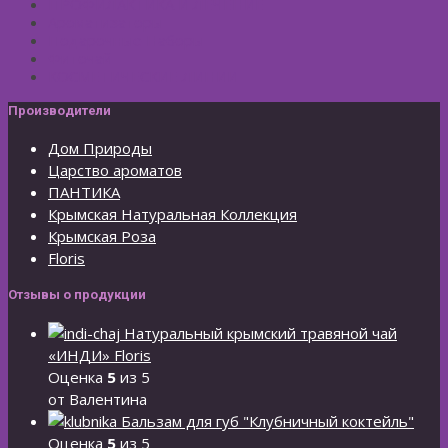
ПРОФИЛАКТИКА И ЛЕЧЕНИЕ
Ароматизаторы
Подарочные Наборы
Фиточай
КОСМЕТИЧЕСКИЕ ЛИНИИ
Производители
Дом Природы
Царство ароматов
ПАНТИКА
Крымская Натуральная Коллекция
Крымская Роза
Floris
Отзывы о продукции
Натуральный крымский травяной чай
«ИНДИ» Floris
Оценка
5
из 5
от Валентина
Бальзам для губ "Клубничный коктейль"
Оценка
5
из 5