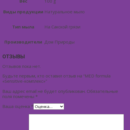
Вес
100 g
Виды продукции
Натуральное мыло
Тип мыла
На Сакской грязи
Производители
Дом Природы
ОТЗЫВЫ
Отзывов пока нет.
Будьте первым, кто оставил отзыв на “MED formula
«Sensitive-комплекс»”
Ваш адрес email не будет опубликован.
Обязательные
поля помечены
*
Ваша оценка
*