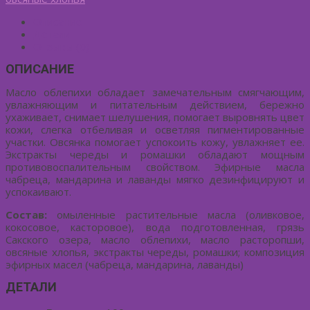
Описание
Детали
Отзывы (0)
ОПИСАНИЕ
Масло облепихи обладает замечательным смягчающим,
увлажняющим и питательным действием, бережно
ухаживает, снимает шелушения, помогает выровнять цвет
кожи, слегка отбеливая и осветляя пигментированные
участки. Овсянка помогает успокоить кожу, увлажняет ее.
Экстракты череды и ромашки обладают мощным
противовоспалительным свойством. Эфирные масла
чабреца, мандарина и лаванды мягко дезинфицируют и
успокаивают.
Состав:
омыленные растительные масла (оливковое,
кокосовое, касторовое), вода подготовленная, грязь
Сакского озера, масло облепихи, масло расторопши,
овсяные хлопья, экстракты череды, ромашки; композиция
эфирных масел (чабреца, мандарина, лаванды)
ДЕТАЛИ