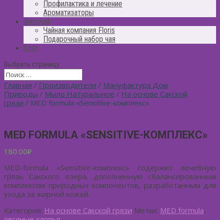
Профилактика и лечение
Ароматизаторы
Фиточай
Чайная компания Floris
Подарочный набор чая
Блог
Выбрать страницу
Главная
/
Производители
/
Мануфактура Дом
Природы
/
Мыло Натуральное
/
На основе Сакской
грязи
/ MED formula «Sensitive-комплекс»
MED FORMULA «SENSITIVE-КОМПЛЕКС»
180.00
₽
MED-formula «Sensitive-комплекс» содержит лечебную
грязь Сакского озера, дополненную сбалансированным
комплексом природных компонентов, разработанным для
ухода за жирной кожей.
Категория:
На основе Сакской грязи
Метки:
MED formula
,
овсяные хлопья