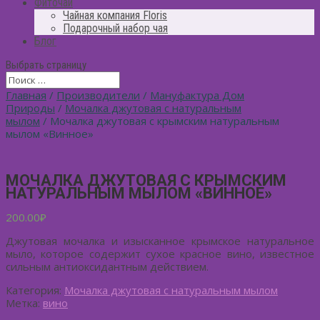
Фиточай
Чайная компания Floris
Подарочный набор чая
Блог
Выбрать страницу
Главная
/
Производители
/
Мануфактура Дом
Природы
/
Мочалка джутовая с натуральным
мылом
/ Мочалка джутовая с крымским натуральным
мылом «Винное»
МОЧАЛКА ДЖУТОВАЯ С КРЫМСКИМ
НАТУРАЛЬНЫМ МЫЛОМ «ВИННОЕ»
200.00
₽
Джутовая мочалка и изысканное крымское натуральное
мыло, которое содержит сухое красное вино, известное
сильным антиоксидантным действием.
Категория:
Мочалка джутовая с натуральным мылом
Метка:
вино