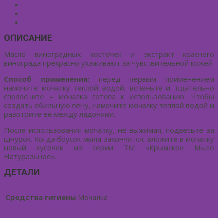
Описание
Детали
Отзывы (0)
ОПИСАНИЕ
Масло виноградных косточек и экстракт красного
винограда прекрасно ухаживают за чувствительной кожей
Способ применения:
перед первым применением
намочите мочалку теплой водой, вспеньте и тщательно
сполосните – мочалка готова к использованию. Чтобы
создать обильную пену, намочите мочалку теплой водой и
разотрите ее между ладонями.
После использования мочалку, не выжимая, подвесьте за
шнурок. Когда брусок мыла закончится, вложите в мочалку
новый кусочек из серии ТМ «Крымское Мыло
Натуральное».
ДЕТАЛИ
Средства гигиены
Мочалка