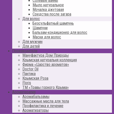
Солевые ванны
Мыло натуральное
Мочалка джутовая
Средства после загара
Для волос
Безсульфатный шампунь
Шампуни
Бальзам-кондиционер для волос
Маски для волос
Для мужчин
Для детей
Производители
Мануфактура Дом Природы
Крымская натуральня коллекция
Фирма «Царство ароматов»
Doctor Oil
Пантика
Крымская Роза
Floris
ТМ «Травы горного Крыма»
Ароматерапия
Аромабальзамы
Массажные масла для тела
Профилактика и лечение
Ароматизаторы