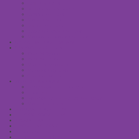
Гели для душа
Бельди мягкое мыло
Скрабы для тела
Маски для тела
Сливки для тела
Восковый крем для тела
Массажные масла для тела
СРЕДСТВА ПОСЛЕ ЗАГАРА
SPA УХОД ДЛЯ ТЕЛА
Уход за руками
Уход за ногами
Мыло натуральное
Мочалка джутовая
Солевые ванны
УХОД ЗА ВОЛОСАМИ
Безсульфатные шампуни
Шампуни
Бальзам-кондиционер для волос
Маски для волос
МУЖСКАЯ КОСМЕТИКА
ДЕТСКАЯ КОСМЕТИКА
АРОМАТЕРАПИЯ
ПРОФИЛАКТИКА И ЛЕЧЕНИЕ
Ароматизаторы
Подарочные Наборы