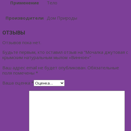
Применение
Тело
Производители
Дом Природы
ОТЗЫВЫ
Отзывов пока нет.
Будьте первым, кто оставил отзыв на “Мочалка джутовая с
крымским натуральным мылом «Винное»”
Ваш адрес email не будет опубликован.
Обязательные
поля помечены
*
Ваша оценка
*