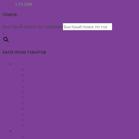
170.00
₽
ПОИСК…
Быстрый поиск по товарам
×
КАТЕГОРИИ ТОВАРОВ
УХОД ЗА КОЖЕЙ ЛИЦА
Антивозрастной уход
Демакияж для лица
Скрабы для лица
Тонизирование лица
Маски для лица
Сливки для лица
Кремы для лица
Масло для лица
Уход вокруг глаз
Уход за губами
Борьба с куперозом
УХОД ЗА ТЕЛОМ
Антицеллюлитные средства