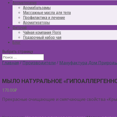
Ароматерапия
Аромабальзамы
Массажные масла для тела
Профилактика и лечение
Ароматизаторы
Фиточай
Чайная компания Floris
Подарочный набор чая
Блог
Выбрать страницу
Главная
/
Производители
/
Мануфактура Дом Природ
МЫЛО НАТУРАЛЬНОЕ «ГИПОАЛЛЕРГЕНН
170.00
₽
Прекрасные очищающие и смягчающие свойства «Крымс