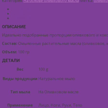
Категория:
На основе оливкового масла
Метка:
оливко
Описание
Детали
Отзывы (0)
ОПИСАНИЕ
Идеально подобранные пропорции оливкового и кокос
Состав:
Омыленные растительные масла (оливковое, ко
Объем:
100 гр
ДЕТАЛИ
Вес
100 g
Виды продукции
Натуральное мыло
Тип мыла
На Оливковом масле
Применение
Лицо, Ноги, Руки, Тело