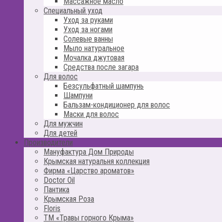
Массажное масло
Специальный уход
Уход за руками
Уход за ногами
Солевые ванны
Мыло натуральное
Мочалка джутовая
Средства после загара
Для волос
Безсульфатный шампунь
Шампуни
Бальзам-кондиционер для волос
Маски для волос
Для мужчин
Для детей
Производители
Мануфактура Дом Природы
Крымская натуральня коллекция
Фирма «Царство ароматов»
Doctor Oil
Пантика
Крымская Роза
Floris
ТМ «Травы горного Крыма»