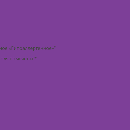
ное «Гипоаллергенное»”
поля помечены
*