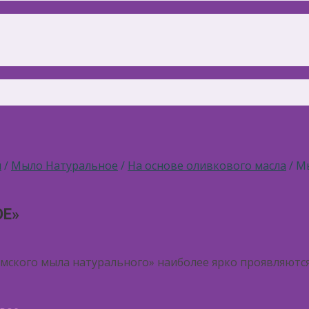
ы
/
Мыло Натуральное
/
На основе оливкового масла
/ М
ОЕ»
кого мыла натурального» наиболее ярко проявляются 