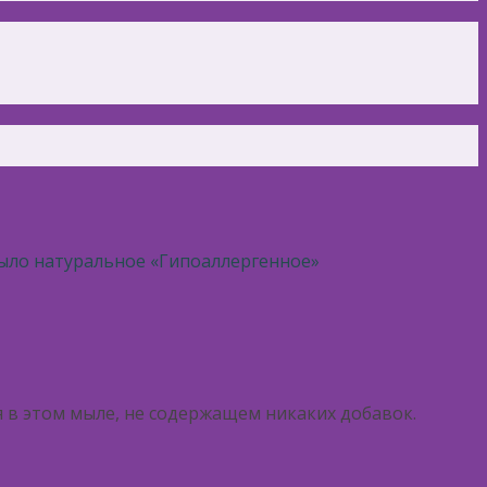
ыло натуральное «Гипоаллергенное»
в этом мыле, не содержащем никаких добавок.