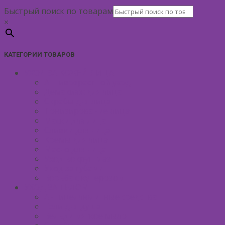
Быстрый поиск по товарам
×
КАТЕГОРИИ ТОВАРОВ
УХОД ЗА КОЖЕЙ ЛИЦА
Антивозрастной уход
Демакияж для лица
Скрабы для лица
Тонизирование лица
Маски для лица
Сливки для лица
Кремы для лица
Масло для лица
Уход вокруг глаз
Уход за губами
Борьба с куперозом
УХОД ЗА ТЕЛОМ
Антицеллюлитные средства
Гели для душа
Бельди мягкое мыло