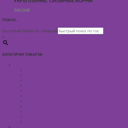
УКРЕПЛЕНИЕ: СИЛЬНЫЕ КОРНИ
590.00
₽
ПОИСК…
Быстрый поиск по товарам
×
КАТЕГОРИИ ТОВАРОВ
УХОД ЗА КОЖЕЙ ЛИЦА
Антивозрастной уход
Демакияж для лица
Скрабы для лица
Тонизирование лица
Маски для лица
Сливки для лица
Кремы для лица
Масло для лица
Уход вокруг глаз
Уход за губами
Борьба с куперозом
УХОД ЗА ТЕЛОМ