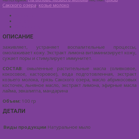
Сакского озера
,
козье молоко
Описание
Детали
Отзывы (0)
ОПИСАНИЕ
заживляет, устраняет воспалительные процессы,
омолаживает кожу. Экстракт лимона витаминизирует кожу,
сужает поры и стимулирует иммунитет.
СОСТАВ
: омыленные растительные масла (оливковое,
кокосовое, касторовое), вода подготовленная, экстракт
козьего молока, грязь Сакского озера, масло абрикосовых
косточек, льняное масло, экстракт лимона, эфирные масла
лайма, эвкалипта, мандарина
Объем:
100 гр
ДЕТАЛИ
Виды продукции
Натуральное мыло