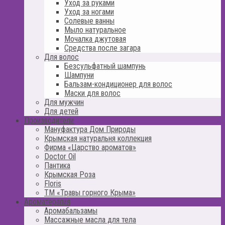
Уход за руками
Уход за ногами
Солевые ванны
Мыло натуральное
Мочалка джутовая
Средства после загара
Для волос
Безсульфатный шампунь
Шампуни
Бальзам-кондиционер для волос
Маски для волос
Для мужчин
Для детей
Производители
Мануфактура Дом Природы
Крымская натуральня коллекция
Фирма «Царство ароматов»
Doctor Oil
Пантика
Крымская Роза
Floris
ТМ «Травы горного Крыма»
Ароматерапия
Аромабальзамы
Массажные масла для тела