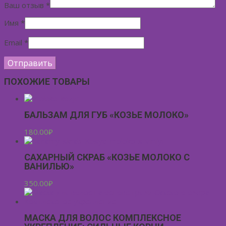
Ваш отзыв
*
Имя
*
Email
*
ПОХОЖИЕ ТОВАРЫ
БАЛЬЗАМ ДЛЯ ГУБ «КОЗЬЕ МОЛОКО»
180.00
₽
САХАРНЫЙ СКРАБ «КОЗЬЕ МОЛОКО С
ВАНИЛЬЮ»
350.00
₽
МАСКА ДЛЯ ВОЛОС КОМПЛЕКСНОЕ