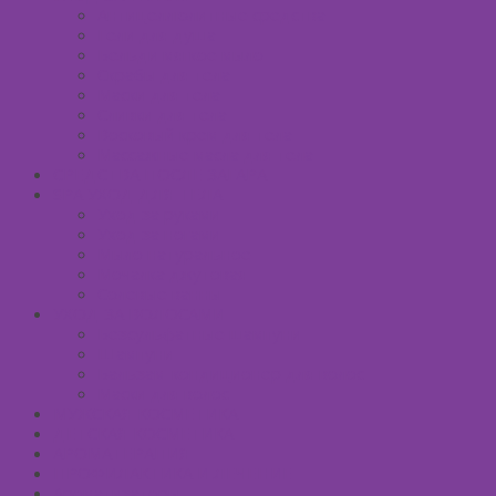
Антицеллюлитные средства
Гели для душа
Бельди мягкое мыло
Скрабы для тела
Маски для тела
Сливки для тела
Восковый крем для тела
Массажные масла для тела
СРЕДСТВА ПОСЛЕ ЗАГАРА
SPA УХОД ДЛЯ ТЕЛА
Уход за руками
Уход за ногами
Мыло натуральное
Мочалка джутовая
Солевые ванны
УХОД ЗА ВОЛОСАМИ
Безсульфатные шампуни
Шампуни
Бальзам-кондиционер для волос
Маски для волос
МУЖСКАЯ КОСМЕТИКА
ДЕТСКАЯ КОСМЕТИКА
АРОМАТЕРАПИЯ
ПРОФИЛАКТИКА И ЛЕЧЕНИЕ
Ароматизаторы