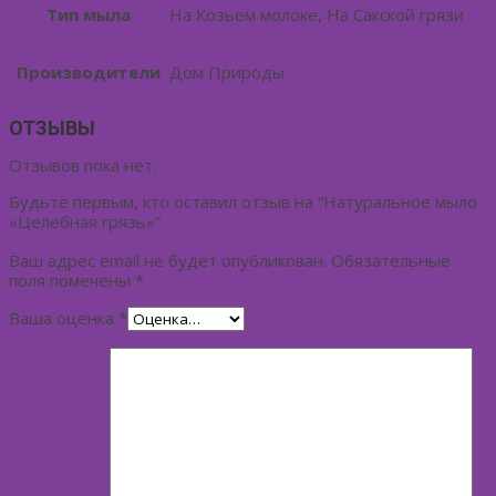
Тип мыла
На Козьем молоке, На Сакской грязи
Производители
Дом Природы
ОТЗЫВЫ
Отзывов пока нет.
Будьте первым, кто оставил отзыв на “Натуральное мыло
«Целебная грязь»”
Ваш адрес email не будет опубликован.
Обязательные
поля помечены
*
Ваша оценка
*