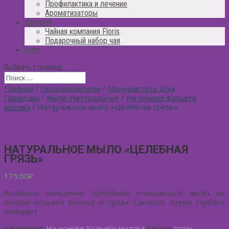
Профилактика и лечение
Ароматизаторы
Фиточай
Чайная компания Floris
Подарочный набор чая
Блог
Выбрать страницу
Главная
/
Производители
/
Мануфактура Дом
Природы
/
Мыло Натуральное
/
На основе Козьего
молока
/ Натуральное мыло «Целебная грязь»
НАТУРАЛЬНОЕ МЫЛО «ЦЕЛЕБНАЯ
ГРЯЗЬ»
175.00
₽
Активное очищение. Целебное очищающее мыло на
основе козьего молока и грязи Сакского озера глубоко
очищает …
Категория:
На основе Козьего молока
Метки:
грязь