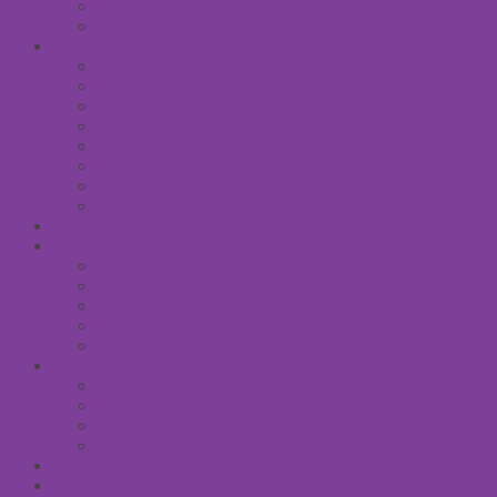
Уход за губами
Борьба с куперозом
УХОД ЗА ТЕЛОМ
Антицеллюлитные средства
Гели для душа
Бельди мягкое мыло
Скрабы для тела
Маски для тела
Сливки для тела
Восковый крем для тела
Массажные масла для тела
СРЕДСТВА ПОСЛЕ ЗАГАРА
SPA УХОД ДЛЯ ТЕЛА
Уход за руками
Уход за ногами
Мыло натуральное
Мочалка джутовая
Солевые ванны
УХОД ЗА ВОЛОСАМИ
Безсульфатные шампуни
Шампуни
Бальзам-кондиционер для волос
Маски для волос
МУЖСКАЯ КОСМЕТИКА
ДЕТСКАЯ КОСМЕТИКА