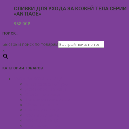
СЛИВКИ ДЛЯ УХОДА ЗА КОЖЕЙ ТЕЛА СЕРИИ
«ANTIAGE»
388.00
₽
ПОИСК…
Быстрый поиск по товарам
×
КАТЕГОРИИ ТОВАРОВ
УХОД ЗА КОЖЕЙ ЛИЦА
Антивозрастной уход
Демакияж для лица
Скрабы для лица
Тонизирование лица
Маски для лица
Сливки для лица
Кремы для лица
Масло для лица
Уход вокруг глаз