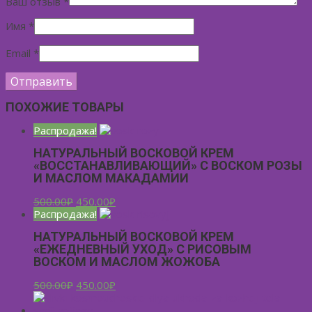
Ваш отзыв
*
Имя
*
Email
*
ПОХОЖИЕ ТОВАРЫ
Распродажа!
НАТУРАЛЬНЫЙ ВОСКОВОЙ КРЕМ
«ВОССТАНАВЛИВАЮЩИЙ» С ВОСКОМ РОЗЫ
И МАСЛОМ МАКАДАМИИ
500.00
₽
450.00
₽
Распродажа!
НАТУРАЛЬНЫЙ ВОСКОВОЙ КРЕМ
«ЕЖЕДНЕВНЫЙ УХОД» С РИСОВЫМ
ВОСКОМ И МАСЛОМ ЖОЖОБА
500.00
₽
450.00
₽