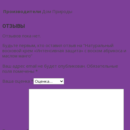
Производители
Дом Природы
ОТЗЫВЫ
Отзывов пока нет.
Будьте первым, кто оставил отзыв на “Натуральный
восковой крем «Интенсивная защита» с воском абрикоса и
маслом манго”
Ваш адрес email не будет опубликован.
Обязательные
поля помечены
*
Ваша оценка
*