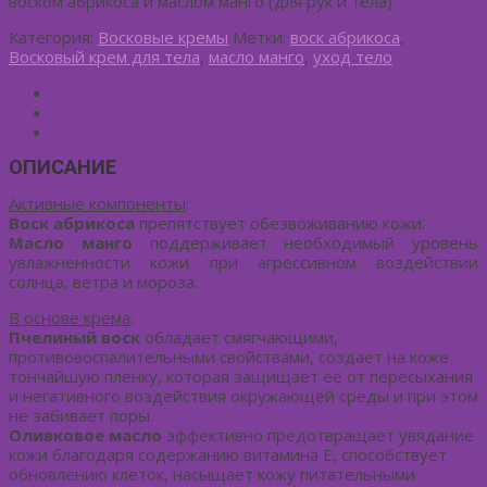
воском абрикоса и маслом манго (для рук и тела)
Категория:
Восковые кремы
Метки:
воск абрикоса
,
Восковый крем для тела
,
масло манго
,
уход тело
Описание
Детали
Отзывы (0)
ОПИСАНИЕ
Активные компоненты
:
Воск абрикоса
препятствует обезвоживанию кожи.
Масло манго
поддерживает необходимый уровень
увлажненности кожи при агрессивном воздействии
солнца, ветра и мороза.
В основе крема
:
Пчелиный воск
обладает смягчающими,
противовоспалительными свойствами, создает на коже
тончайшую пленку, которая защищает ее от пересыхания
и негативного воздействия окружающей среды и при этом
не забивает поры.
Оливковое масло
эффективно предотвращает увядание
кожи благодаря содержанию витамина Е, способствует
обновлению клеток, насыщает кожу питательными