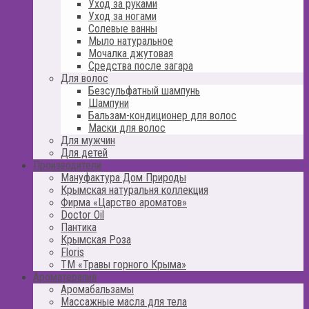
Уход за руками
Уход за ногами
Солевые ванны
Мыло натуральное
Мочалка джутовая
Средства после загара
Для волос
Безсульфатный шампунь
Шампуни
Бальзам-кондиционер для волос
Маски для волос
Для мужчин
Для детей
Производители
Мануфактура Дом Природы
Крымская натуральня коллекция
Фирма «Царство ароматов»
Doctor Oil
Пантика
Крымская Роза
Floris
ТМ «Травы горного Крыма»
Ароматерапия
Аромабальзамы
Массажные масла для тела