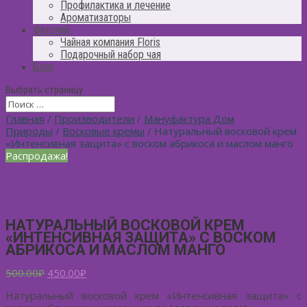
Профилактика и лечение
Ароматизаторы
Фиточай
Чайная компания Floris
Подарочный набор чая
Блог
Выбрать страницу
Главная
/
Производители
/
Мануфактура Дом
Природы
/
Восковые кремы
/ Натуральный восковой крем
«Интенсивная защита» с воском абрикоса и маслом манго
Распродажа!
НАТУРАЛЬНЫЙ ВОСКОВОЙ КРЕМ
«ИНТЕНСИВНАЯ ЗАЩИТА» С ВОСКОМ
АБРИКОСА И МАСЛОМ МАНГО
500.00
₽
450.00
₽
Натуральный восковой крем «Интенсивная защита» с