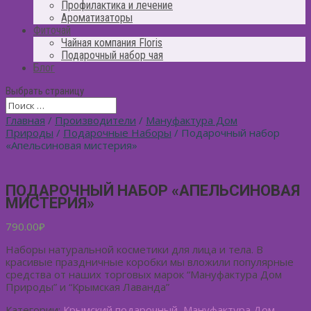
Профилактика и лечение
Ароматизаторы
Фиточай
Чайная компания Floris
Подарочный набор чая
Блог
Выбрать страницу
Главная
/
Производители
/
Мануфактура Дом
Природы
/
Подарочные Наборы
/ Подарочный набор
«Апельсиновая мистерия»
ПОДАРОЧНЫЙ НАБОР «АПЕЛЬСИНОВАЯ
МИСТЕРИЯ»
790.00
₽
Наборы натуральной косметики для лица и тела. В
красивые праздничные коробки мы вложили популярные
средства от наших торговых марок “Мануфактура Дом
Природы” и “Крымская Лаванда”
Категории:
Крымский подарочный
,
Мануфактура Дом