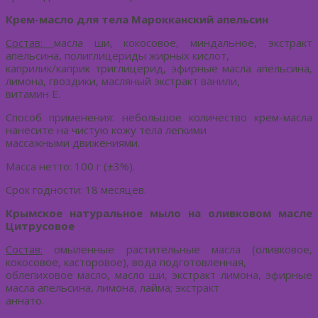
Крем-масло для тела Марокканский апельсин
Состав:
масла ши, кокосовое, миндальное, экстракт
апельсина, полиглицериды жирных кислот,
каприлик/каприк триглицерид, эфирные масла апельсина,
лимона, гвоздики, масляный экстракт ванили,
витамин Е.
Способ применения: небольшое количество крем-масла
нанесите на чистую кожу тела легкими
массажными движениями.
Масса нетто: 100 г (±3%).
Срок годности: 18 месяцев.
Крымское натуральное мыло на оливковом масле
Цитрусовое
Состав:
омыленные растительные масла (оливковое,
кокосовое, касторовое), вода подготовленная,
облепиховое масло, масло ши, экстракт лимона, эфирные
масла апельсина, лимона, лайма; экстракт
аннато.