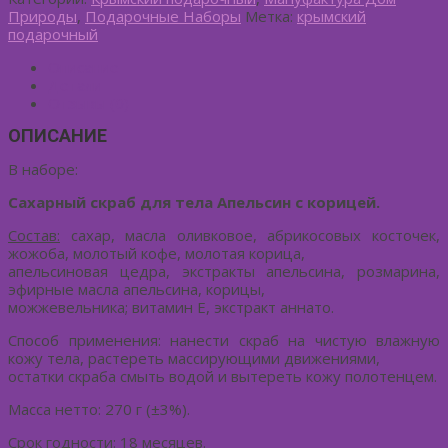
Природы
,
Подарочные Наборы
Метка:
крымский
подарочный
Описание
Детали
Отзывы (0)
ОПИСАНИЕ
В наборе:
Сахарный скраб для тела Апельсин с корицей.
Состав:
сахар, масла оливковое, абрикосовых косточек,
жожоба, молотый кофе, молотая корица,
апельсиновая цедра, экстракты апельсина, розмарина,
эфирные масла апельсина, корицы,
можжевельника; витамин Е, экстракт аннато.
Способ применения: нанести скраб на чистую влажную
кожу тела, растереть массирующими движениями,
остатки скраба смыть водой и вытереть кожу полотенцем.
Масса нетто: 270 г (±3%).
Срок годности: 18 месяцев.