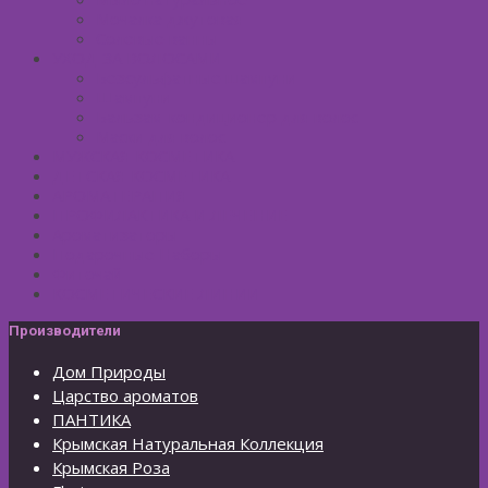
Мочалка джутовая
Солевые ванны
УХОД ЗА ВОЛОСАМИ
Безсульфатные шампуни
Шампуни
Бальзам-кондиционер для волос
Маски для волос
МУЖСКАЯ КОСМЕТИКА
ДЕТСКАЯ КОСМЕТИКА
АРОМАТЕРАПИЯ
ПРОФИЛАКТИКА И ЛЕЧЕНИЕ
Ароматизаторы
Подарочные Наборы
Фиточай
КОСМЕТИЧЕСКИЕ ЛИНИИ
Производители
Дом Природы
Царство ароматов
ПАНТИКА
Крымская Натуральная Коллекция
Крымская Роза