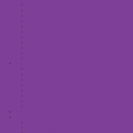
Антивозрастной уход
Демакияж для лица
Скрабы для лица
Тонизирование лица
Маски для лица
Сливки для лица
Кремы для лица
Масло для лица
Уход вокруг глаз
Уход за губами
Борьба с куперозом
УХОД ЗА ТЕЛОМ
Антицеллюлитные средства
Гели для душа
Бельди мягкое мыло
Скрабы для тела
Маски для тела
Сливки для тела
Восковый крем для тела
Массажные масла для тела
СРЕДСТВА ПОСЛЕ ЗАГАРА
SPA УХОД ДЛЯ ТЕЛА
Уход за руками
Уход за ногами
Мыло натуральное