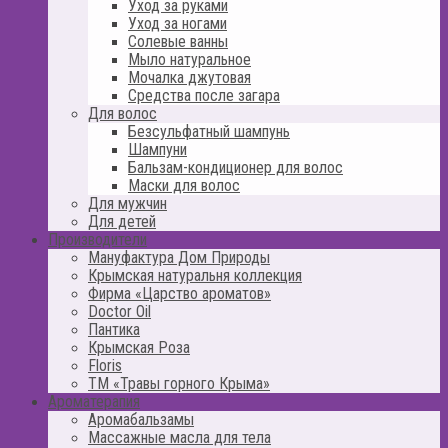
Уход за руками
Уход за ногами
Солевые ванны
Мыло натуральное
Мочалка джутовая
Средства после загара
Для волос
Безсульфатный шампунь
Шампуни
Бальзам-кондиционер для волос
Маски для волос
Для мужчин
Для детей
Производители
Мануфактура Дом Природы
Крымская натуральня коллекция
Фирма «Царство ароматов»
Doctor Oil
Пантика
Крымская Роза
Floris
ТМ «Травы горного Крыма»
Ароматерапия
Аромабальзамы
Массажные масла для тела