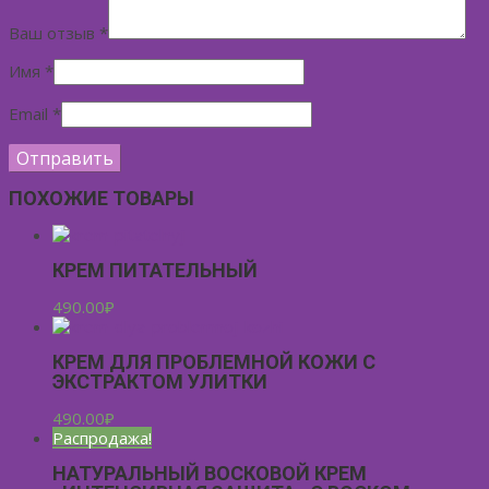
Ваш отзыв
*
Имя
*
Email
*
ПОХОЖИЕ ТОВАРЫ
КРЕМ ПИТАТЕЛЬНЫЙ
490.00
₽
КРЕМ ДЛЯ ПРОБЛЕМНОЙ КОЖИ С
ЭКСТРАКТОМ УЛИТКИ
490.00
₽
Распродажа!
НАТУРАЛЬНЫЙ ВОСКОВОЙ КРЕМ