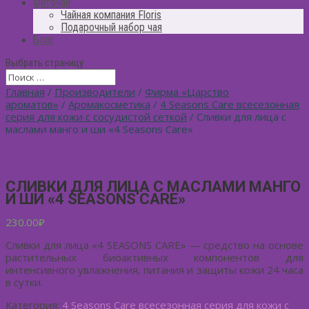
Фиточай
Чайная компания Floris
Подарочный набор чая
Блог
Выбрать страницу
Главная
/
Производители
/
Фирма «Царство
ароматов»
/
Аромакосметика
/
4 Seasons Care всесезонная
серия для кожи с сосудистой сеткой
/ Сливки для лица с
маслами манго и ши «4 Seasons Care»
СЛИВКИ ДЛЯ ЛИЦА С МАСЛАМИ МАНГО
И ШИ «4 SEASONS CARE»
230.00
₽
Сливки для лица «4 SEASONS CARE» — средство на основе
растительных биоактивных компонентов для
интенсивного увлажнения, питания и защиты кожи 24 часа
в сутки.
Категория:
4 Seasons Care всесезонная серия для кожи с