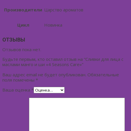
Производители
Царство ароматов
Цикл
Новинка
ОТЗЫВЫ
Отзывов пока нет.
Будьте первым, кто оставил отзыв на “Сливки для лица с
маслами манго и ши «4 Seasons Care»”
Ваш адрес email не будет опубликован.
Обязательные
поля помечены
*
Ваша оценка
*