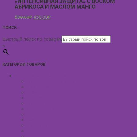
«ИНТЕНСИВНАЯ ЗАЩИТА» С ВОСКОМ
АБРИКОСА И МАСЛОМ МАНГО
500.00
₽
450.00
₽
ПОИСК…
Быстрый поиск по товарам
×
КАТЕГОРИИ ТОВАРОВ
УХОД ЗА КОЖЕЙ ЛИЦА
Антивозрастной уход
Демакияж для лица
Скрабы для лица
Тонизирование лица
Маски для лица
Сливки для лица
Кремы для лица
Масло для лица
Уход вокруг глаз
Уход за губами
Борьба с куперозом