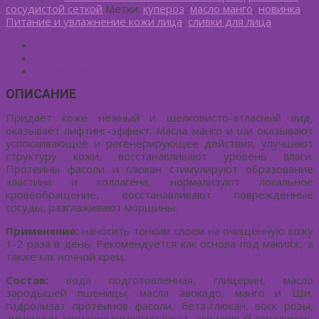
сосудистой сеткой
Метки:
купероз
,
масло манго
,
новинка
,
Питание и увлажнение кожи лица
,
сливки для лица
Описание
Детали
Отзывы (0)
ОПИСАНИЕ
Придает коже нежный и шелковисто-атласный вид,
оказывает лифтинг-эффект. Масла манго и ши оказывают
успокаивающее и регенерирующее действия, улучшают
структуру кожи, восстанавливают уровень влаги.
Протеины фасоли и глюкан стимулируют образование
эластина и коллагена, нормализуют локальное
кровеобращение, восстанавливают поврежденные
сосуды, разглаживают морщины.
Применение:
наносить тонким слоем на очищенную кожу
1-2 раза в день. Рекомендуется как основа под макияж, а
также как ночной крем.
Состав:
вода подготовленная, глицерин, масло
зародышей пшеницы, масла авокадо, манго и Ши,
гидролизат протеинов фасоли, бета-глюкан, воск розы,
аммониум акрилоилдиметилтаурат, акриловый сополимер,