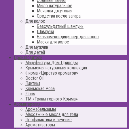
Солевые ванны
Мыло натуральное
Мочалка джутовая
Средства после загара
Для волос
Безсульфатный шампунь
Шампуни
Бальзам-кондиционер для волос
Маски для волос
Для мужчин
Для детей
Производители
Мануфактура Дом Природы
Крымская натуральня коллекция
Фирма «Царство ароматов»
Doctor Oil
Пантика
Крымская Роза
Floris
ТМ «Травы горного Крыма»
Ароматерапия
Аромабальзамы
Массажные масла для тела
Профилактика и лечение
Ароматизаторы