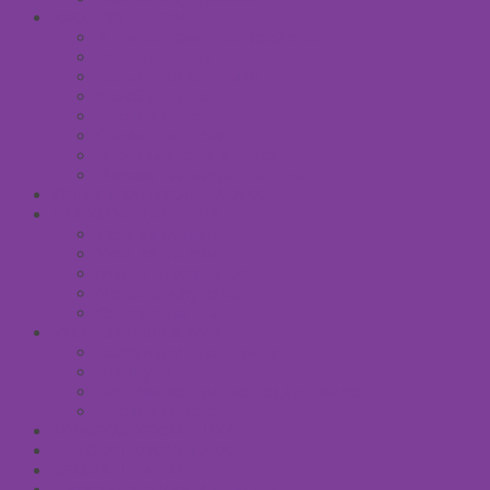
УХОД ЗА ТЕЛОМ
Антицеллюлитные средства
Гели для душа
Бельди мягкое мыло
Скрабы для тела
Маски для тела
Сливки для тела
Восковый крем для тела
Массажные масла для тела
СРЕДСТВА ПОСЛЕ ЗАГАРА
SPA УХОД ДЛЯ ТЕЛА
Уход за руками
Уход за ногами
Мыло натуральное
Мочалка джутовая
Солевые ванны
УХОД ЗА ВОЛОСАМИ
Безсульфатные шампуни
Шампуни
Бальзам-кондиционер для волос
Маски для волос
МУЖСКАЯ КОСМЕТИКА
ДЕТСКАЯ КОСМЕТИКА
АРОМАТЕРАПИЯ
ПРОФИЛАКТИКА И ЛЕЧЕНИЕ