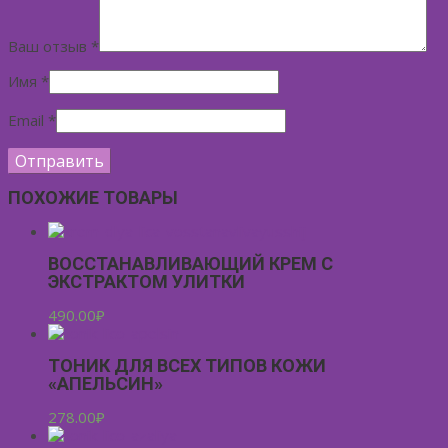
Ваш отзыв
*
Имя
*
Email
*
ПОХОЖИЕ ТОВАРЫ
ВОССТАНАВЛИВАЮЩИЙ КРЕМ С
ЭКСТРАКТОМ УЛИТКИ
490.00
₽
ТОНИК ДЛЯ ВСЕХ ТИПОВ КОЖИ
«АПЕЛЬСИН»
278.00
₽