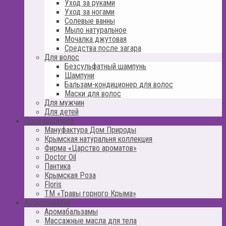
Уход за руками
Уход за ногами
Солевые ванны
Мыло натуральное
Мочалка джутовая
Средства после загара
Для волос
Безсульфатный шампунь
Шампуни
Бальзам-кондиционер для волос
Маски для волос
Для мужчин
Для детей
Производители
Мануфактура Дом Природы
Крымская натуральня коллекция
Фирма «Царство ароматов»
Doctor Oil
Пантика
Крымская Роза
Floris
ТМ «Травы горного Крыма»
Ароматерапия
Аромабальзамы
Массажные масла для тела