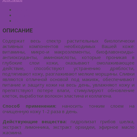
Описание
Детали
Отзывы (0)
ОПИСАНИЕ
Содержат весь спектр растительных биологически
активных компонентов необходимых Вашей коже:
витамины, микро-и макроэлементы, биофлавоноиды-
антиоксиданты, аминокислоты, которые проникая в
глубокие слои кожи, оказывают омолаживающее
действие, способствуют устранению дряблости,
подтягивают кожу, разглаживают мелкие морщины. Сливки
являются отличной основой под макияж, обеспечивают
питание и защиту кожи на весь день, увлажняют кожу и
препятствуют потере влаги, стимулируют обновление
клеток, выработки волокон эластина и коллагена.
Способ применения:
наносить тонким слоем на
очищенную кожу 1-2 раза в день.
Действующие вещества:
гидролизат грибов шелка,
экстракт лимонника, экстракт орхидеи, эфирное масло
жасмина.