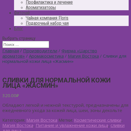
Профилактика и лечение
Ароматизаторы
Фиточай
Чайная компания Floris
Подарочный набор чая
Блог
Выбрать страницу
Главная
/
Производители
/
Фирма «Царство
ароматов»
/
Аромакосметика
/
Магия Востока
/ Сливки для
нормальной кожи лица «Жасмин»
СЛИВКИ ДЛЯ НОРМАЛЬНОЙ КОЖИ
ЛИЦА «ЖАСМИН»
320.00
₽
Обладают легкой и нежной текстурой, предназначены для
ежедневного ухода за кожей лица, шеи, зоны декольте
Категория:
Магия Востока
Метки:
Косметические сливки
,
Магия Востока
,
Питание и увлажнение кожи лица
,
сливки
для лица