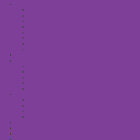
УХОД ЗА ТЕЛОМ
Антицеллюлитные средства
Гели для душа
Бельди мягкое мыло
Скрабы для тела
Маски для тела
Сливки для тела
Восковый крем для тела
Массажные масла для тела
СРЕДСТВА ПОСЛЕ ЗАГАРА
SPA УХОД ДЛЯ ТЕЛА
Уход за руками
Уход за ногами
Мыло натуральное
Мочалка джутовая
Солевые ванны
УХОД ЗА ВОЛОСАМИ
Безсульфатные шампуни
Шампуни
Бальзам-кондиционер для волос
Маски для волос
МУЖСКАЯ КОСМЕТИКА
ДЕТСКАЯ КОСМЕТИКА
АРОМАТЕРАПИЯ
ПРОФИЛАКТИКА И ЛЕЧЕНИЕ