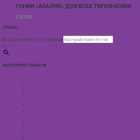
ТОНИК «АЗАЛИЯ» ДЛЯ ВСЕХ ТИПОВ КОЖИ
278.00
₽
ПОИСК…
Быстрый поиск по товарам
×
КАТЕГОРИИ ТОВАРОВ
УХОД ЗА КОЖЕЙ ЛИЦА
Антивозрастной уход
Демакияж для лица
Скрабы для лица
Тонизирование лица
Маски для лица
Сливки для лица
Кремы для лица
Масло для лица
Уход вокруг глаз
Уход за губами
Борьба с куперозом