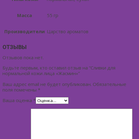
Масса
55 гр
Производители
Царство ароматов
ОТЗЫВЫ
Отзывов пока нет.
Будьте первым, кто оставил отзыв на “Сливки для
нормальной кожи лица «Жасмин»”
Ваш адрес email не будет опубликован.
Обязательные
поля помечены
*
Ваша оценка
*