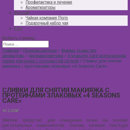
Профилактика и лечение
Ароматизаторы
Фиточай
Чайная компания Floris
Подарочный набор чая
Блог
Выбрать страницу
Главная
/
Производители
/
Фирма «Царство
ароматов»
/
Аромакосметика
/
4 Seasons Care всесезонная
серия для кожи с сосудистой сеткой
/ Сливки для снятия
макияжа с протеинами злаковых «4 Seasons Care»
СЛИВКИ ДЛЯ СНЯТИЯ МАКИЯЖА С
ПРОТЕИНАМИ ЗЛАКОВЫХ «4 SEASONS
CARE»
412.00
₽
Мягкое средство для очищения кожи на основе
растительных компонентов. Легкая, нежная текстура