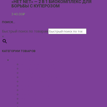
«НЕТ NET» — 2 В 1 БИОКОМПЛЕКС ДЛЯ
БОРЬБЫ С КУПЕРОЗОМ
340.00
₽
ПОИСК…
Быстрый поиск по товарам
×
КАТЕГОРИИ ТОВАРОВ
УХОД ЗА КОЖЕЙ ЛИЦА
Антивозрастной уход
Демакияж для лица
Скрабы для лица
Тонизирование лица
Маски для лица
Сливки для лица
Кремы для лица
Масло для лица
Уход вокруг глаз
Уход за губами
Борьба с куперозом