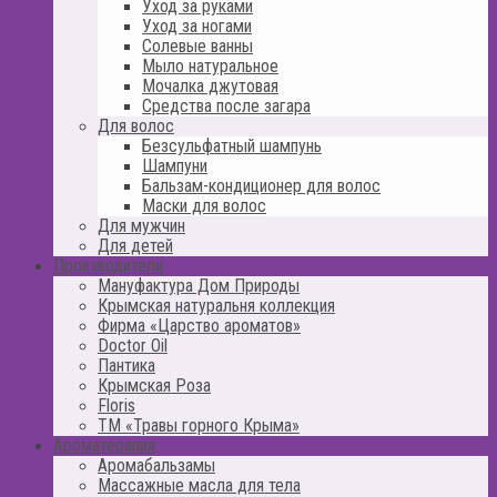
Уход за руками
Уход за ногами
Солевые ванны
Мыло натуральное
Мочалка джутовая
Средства после загара
Для волос
Безсульфатный шампунь
Шампуни
Бальзам-кондиционер для волос
Маски для волос
Для мужчин
Для детей
Производители
Мануфактура Дом Природы
Крымская натуральня коллекция
Фирма «Царство ароматов»
Doctor Oil
Пантика
Крымская Роза
Floris
ТМ «Травы горного Крыма»
Ароматерапия
Аромабальзамы
Массажные масла для тела