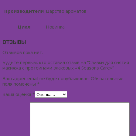
Производители
Царство ароматов
Цикл
Новинка
ОТЗЫВЫ
Отзывов пока нет.
Будьте первым, кто оставил отзыв на “Сливки для снятия
макияжа с протеинами злаковых «4 Seasons Care»”
Ваш адрес email не будет опубликован.
Обязательные
поля помечены
*
Ваша оценка
*