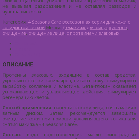
сливок тщательно убирает с кожи загрязнения и макияж,
не вызывая раздражения и не оставляя разводов и
чувства липкости.
Категория:
4 Seasons Care всесезонная серия для кожи с
сосудистой сеткой
Метки:
Демакияж для лица
,
купероз
,
очищение
,
очищение лица
,
с протеинами злаковых
Описание
Детали
Отзывы (0)
ОПИСАНИЕ
Протеины злаковых, входящие в состав средства,
укрепляют стенки капилляров, питают кожу, стимулируют
выработку коллагена и эластина. Бета-глюкан оказывает
успокаивающее и увлажняющее действия, стимулирует
регенерацию клеток.
Способ применения:
нанести на кожу лица, снять макияж
ватным диском. Затем рекомендуется завершить
очищение кожи при помощи увлажняющего тоника для
снятия макияжа «4 Seasons Care».
Состав:
вода подготовленная, масло виноградных