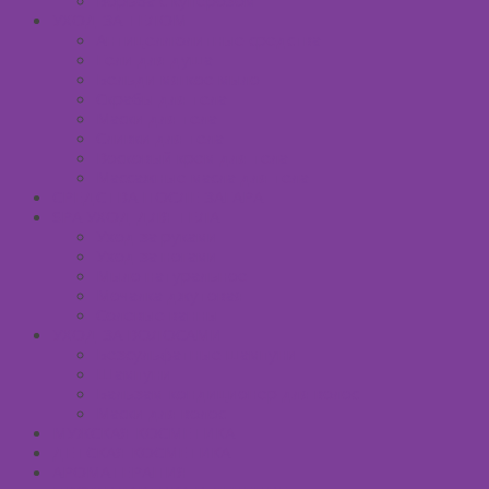
УХОД ЗА ТЕЛОМ
Антицеллюлитные средства
Гели для душа
Бельди мягкое мыло
Скрабы для тела
Маски для тела
Сливки для тела
Восковый крем для тела
Массажные масла для тела
СРЕДСТВА ПОСЛЕ ЗАГАРА
SPA УХОД ДЛЯ ТЕЛА
Уход за руками
Уход за ногами
Мыло натуральное
Мочалка джутовая
Солевые ванны
УХОД ЗА ВОЛОСАМИ
Безсульфатные шампуни
Шампуни
Бальзам-кондиционер для волос
Маски для волос
МУЖСКАЯ КОСМЕТИКА
ДЕТСКАЯ КОСМЕТИКА
АРОМАТЕРАПИЯ