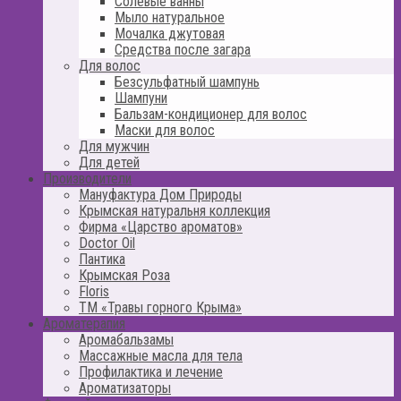
Солевые ванны
Мыло натуральное
Мочалка джутовая
Средства после загара
Для волос
Безсульфатный шампунь
Шампуни
Бальзам-кондиционер для волос
Маски для волос
Для мужчин
Для детей
Производители
Мануфактура Дом Природы
Крымская натуральня коллекция
Фирма «Царство ароматов»
Doctor Oil
Пантика
Крымская Роза
Floris
ТМ «Травы горного Крыма»
Ароматерапия
Аромабальзамы
Массажные масла для тела
Профилактика и лечение
Ароматизаторы