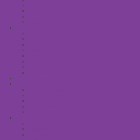
Масло для лица
Уход вокруг глаз
Уход за губами
Борьба с куперозом
УХОД ЗА ТЕЛОМ
Антицеллюлитные средства
Гели для душа
Бельди мягкое мыло
Скрабы для тела
Маски для тела
Сливки для тела
Восковый крем для тела
Массажные масла для тела
СРЕДСТВА ПОСЛЕ ЗАГАРА
SPA УХОД ДЛЯ ТЕЛА
Уход за руками
Уход за ногами
Мыло натуральное
Мочалка джутовая
Солевые ванны
УХОД ЗА ВОЛОСАМИ
Безсульфатные шампуни
Шампуни
Бальзам-кондиционер для волос
Маски для волос