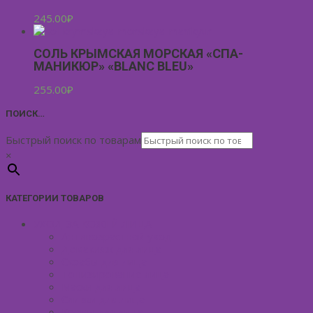
245.00
₽
СОЛЬ КРЫМСКАЯ МОРСКАЯ «СПА-
МАНИКЮР» «BLANC BLEU»
255.00
₽
ПОИСК…
Быстрый поиск по товарам
×
КАТЕГОРИИ ТОВАРОВ
УХОД ЗА КОЖЕЙ ЛИЦА
Антивозрастной уход
Демакияж для лица
Скрабы для лица
Тонизирование лица
Маски для лица
Сливки для лица
Кремы для лица