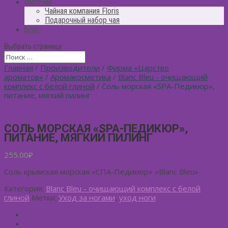
Фиточай
Чайная компания Floris
Подарочный набор чая
Блог
Выбрать страницу
Главная
/
Производители
/
Фирма «Царство
ароматов»
/
Аромакосметика
/
Blanc Bleu - очищающий
комплекс с белой глиной
/ Соль морская «SPA-Педикюр»,
питание, мягкий пилинг
СОЛЬ МОРСКАЯ «SPA-ПЕДИКЮР»,
ПИТАНИЕ, МЯГКИЙ ПИЛИНГ
255.00
₽
Соль крымская морская «СПА-Педикюр» «Blanc Bleu»
Категория:
Blanc Bleu - очищающий комплекс с белой
глиной
Метки:
Уход за ногами
,
уход ноги
Описание
Детали