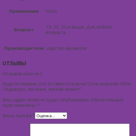
Применение
Ноги
19-25, 25 и выше, Для любого
Возраст
возраста
Производители
Царство ароматов
ОТЗЫВЫ
Отзывов пока нет.
Будьте первым, кто оставил отзыв на “Соль морская «SPA-
Педикюр», питание, мягкий пилинг”
Ваш адрес email не будет опубликован.
Обязательные
поля помечены
*
Ваша оценка
*