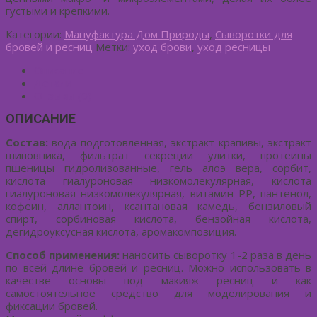
густыми и крепкими.
Категории:
Мануфактура Дом Природы
,
Сыворотки для
бровей и ресниц
Метки:
уход брови
,
уход ресницы
Описание
Детали
Отзывы (0)
ОПИСАНИЕ
Состав:
вода подготовленная, экстракт крапивы, экстракт
шиповника, фильтрат секреции улитки, протеины
пшеницы гидролизованные, гель алоэ вера, сорбит,
кислота гиалуроновая низкомолекулярная, кислота
гиалуроновая низкомолекулярная, витамин РР, пантенол,
кофеин, аллантоин, ксантановая камедь, бензиловый
спирт, сорбиновая кислота, бензойная кислота,
дегидроуксусная кислота, аромакомпозиция.
Способ применения:
наносить сыворотку 1-2 раза в день
по всей длине бровей и ресниц. Можно использовать в
качестве основы под макияж ресниц и как
самостоятельное средство для моделирования и
фиксации бровей.