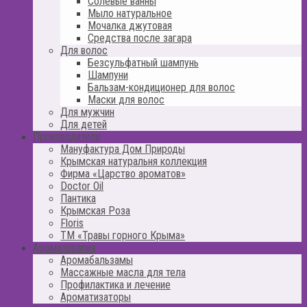
Солевые ванны
Мыло натуральное
Мочалка джутовая
Средства после загара
Для волос
Безсульфатный шампунь
Шампуни
Бальзам-кондиционер для волос
Маски для волос
Для мужчин
Для детей
Производители
Мануфактура Дом Природы
Крымская натуральня коллекция
Фирма «Царство ароматов»
Doctor Oil
Пантика
Крымская Роза
Floris
ТМ «Травы горного Крыма»
Ароматерапия
Аромабальзамы
Массажные масла для тела
Профилактика и лечение
Ароматизаторы