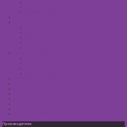
Сливки для тела
Восковый крем для тела
Массажные масла для тела
СРЕДСТВА ПОСЛЕ ЗАГАРА
SPA УХОД ДЛЯ ТЕЛА
Уход за руками
Уход за ногами
Мыло натуральное
Мочалка джутовая
Солевые ванны
УХОД ЗА ВОЛОСАМИ
Безсульфатные шампуни
Шампуни
Бальзам-кондиционер для волос
Маски для волос
МУЖСКАЯ КОСМЕТИКА
ДЕТСКАЯ КОСМЕТИКА
АРОМАТЕРАПИЯ
ПРОФИЛАКТИКА И ЛЕЧЕНИЕ
Ароматизаторы
Подарочные Наборы
Фиточай
КОСМЕТИЧЕСКИЕ ЛИНИИ
Производители