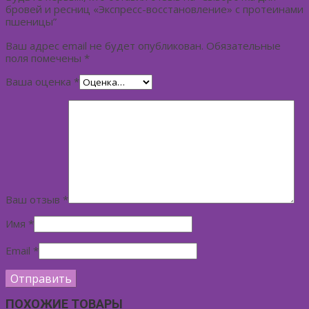
бровей и ресниц «Экспресс-восстановление» с протеинами
пшеницы”
Ваш адрес email не будет опубликован.
Обязательные
поля помечены
*
Ваша оценка
*
Ваш отзыв
*
Имя
*
Email
*
ПОХОЖИЕ ТОВАРЫ