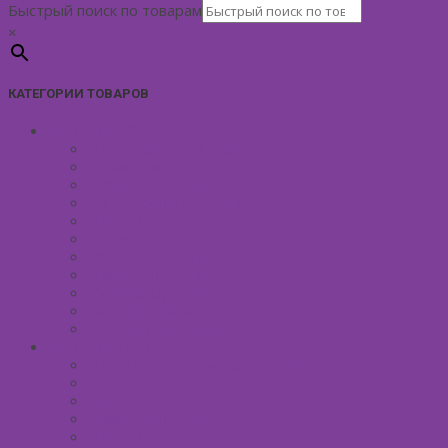
Быстрый поиск по товарам
×
КАТЕГОРИИ ТОВАРОВ
УХОД ЗА КОЖЕЙ ЛИЦА
Антивозрастной уход
Демакияж для лица
Скрабы для лица
Тонизирование лица
Маски для лица
Сливки для лица
Кремы для лица
Масло для лица
Уход вокруг глаз
Уход за губами
Борьба с куперозом
УХОД ЗА ТЕЛОМ
Антицеллюлитные средства
Гели для душа
Бельди мягкое мыло
Скрабы для тела
Маски для тела