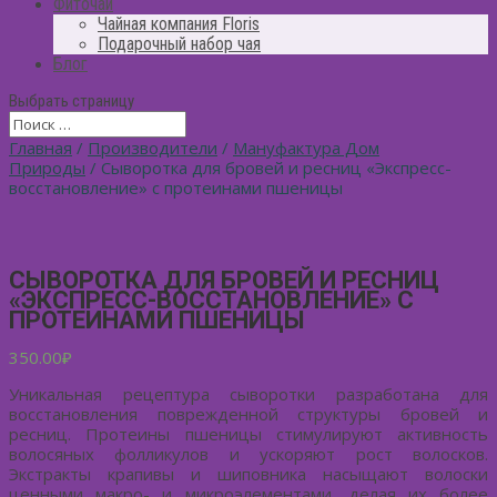
Фиточай
Чайная компания Floris
Подарочный набор чая
Блог
Выбрать страницу
Главная
/
Производители
/
Мануфактура Дом
Природы
/ Сыворотка для бровей и ресниц «Экспресс-
восстановление» с протеинами пшеницы
СЫВОРОТКА ДЛЯ БРОВЕЙ И РЕСНИЦ
«ЭКСПРЕСС-ВОССТАНОВЛЕНИЕ» С
ПРОТЕИНАМИ ПШЕНИЦЫ
350.00
₽
Уникальная рецептура сыворотки разработана для
восстановления поврежденной структуры бровей и
ресниц. Протеины пшеницы стимулируют активность
волосяных фолликулов и ускоряют рост волосков.
Экстракты крапивы и шиповника насыщают волоски
ценными макро- и микроэлементами, делая их более