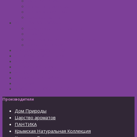
Уход за ногами
Мыло натуральное
Мочалка джутовая
Солевые ванны
УХОД ЗА ВОЛОСАМИ
Безсульфатные шампуни
Шампуни
Бальзам-кондиционер для волос
Маски для волос
МУЖСКАЯ КОСМЕТИКА
ДЕТСКАЯ КОСМЕТИКА
АРОМАТЕРАПИЯ
ПРОФИЛАКТИКА И ЛЕЧЕНИЕ
Ароматизаторы
Подарочные Наборы
Фиточай
КОСМЕТИЧЕСКИЕ ЛИНИИ
Производители
Дом Природы
Царство ароматов
ПАНТИКА
Крымская Натуральная Коллекция