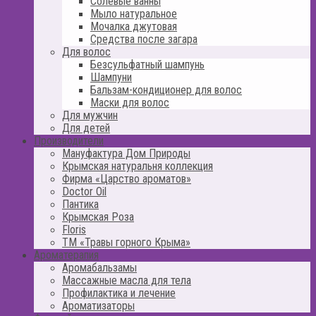
Солевые ванны
Мыло натуральное
Мочалка джутовая
Средства после загара
Для волос
Безсульфатный шампунь
Шампуни
Бальзам-кондиционер для волос
Маски для волос
Для мужчин
Для детей
Производители
Мануфактура Дом Природы
Крымская натуральня коллекция
Фирма «Царство ароматов»
Doctor Oil
Пантика
Крымская Роза
Floris
ТМ «Травы горного Крыма»
Ароматерапия
Аромабальзамы
Массажные масла для тела
Профилактика и лечение
Ароматизаторы