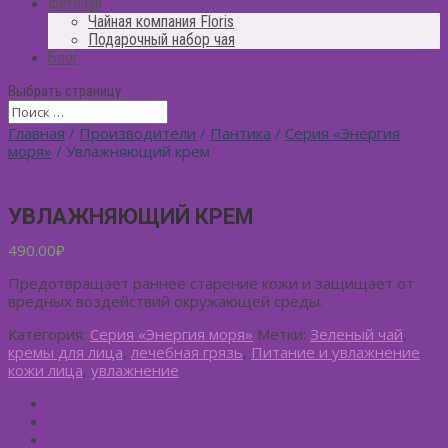
Фиточай
Чайная компания Floris
Подарочный набор чая
Блог
Выбрать страницу
Главная
/
Производители
/
Пантика
/
Серия «Энергия
моря»
/ Увлажняющий крем
УВЛАЖНЯЮЩИЙ КРЕМ
490.00
₽
Предотвращает раннее старение кожи и защищает от
вредных воздействий окружающей среды.
Категория:
Серия «Энергия моря»
Метки:
Зеленый чай
,
кремы для лица
,
лечебная грязь
,
Питание и увлажнение
кожи лица
,
увлажнение
Описание
Детали
Отзывы (0)