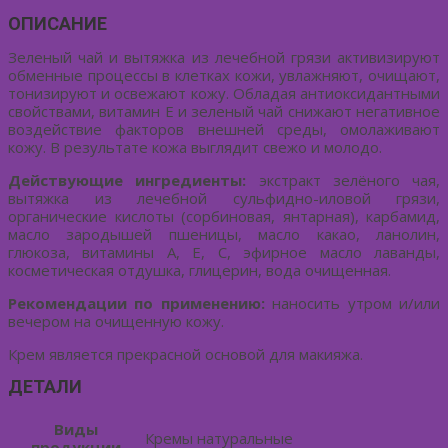
ОПИСАНИЕ
Зеленый чай и вытяжка из лечебной грязи активизируют
обменные процессы в клетках кожи, увлажняют, очищают,
тонизируют и освежают кожу. Об­ладая антиоксидантными
свойствами, витамин Е и зеленый чай снижают негатив­ное
воздействие факторов внешней среды, омолаживают
кожу. В результате кожа выглядит свежо и молодо.
Действующие ингредиенты:
экстракт зелёного чая,
вытяжка из лечебной сульфидно-иловой грязи,
органические кислоты (сорбиновая, янтарная), карбамид,
масло зародышей пшеницы, масло какао, ланолин,
глюкоза, витамины А, Е, С, эфирное масло лаванды,
косметическая отдушка, глицерин, вода очищенная.
Рекомендации по применению:
наносить утром и/или
вечером на очищенную кожу.
Крем является прекрасной основой для макияжа.
ДЕТАЛИ
Виды
Кремы натуральные
продукции