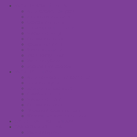
УХОД ЗА КОЖЕЙ ЛИЦА
Антивозрастной уход
Демакияж для лица
Скрабы для лица
Тонизирование лица
Маски для лица
Сливки для лица
Кремы для лица
Масло для лица
Уход вокруг глаз
Уход за губами
Борьба с куперозом
УХОД ЗА ТЕЛОМ
Антицеллюлитные средства
Гели для душа
Бельди мягкое мыло
Скрабы для тела
Маски для тела
Сливки для тела
Восковый крем для тела
Массажные масла для тела
СРЕДСТВА ПОСЛЕ ЗАГАРА
SPA УХОД ДЛЯ ТЕЛА
Уход за руками