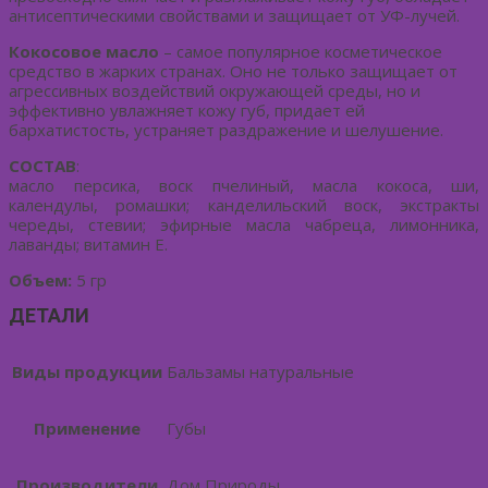
антисептическими свойствами и защищает от УФ-лучей.
Кокосовое масло
– самое популярное косметическое
средство в жарких странах. Оно не только защищает от
агрессивных воздействий окружающей среды, но и
эффективно увлажняет кожу губ, придает ей
бархатистость, устраняет раздражение и шелушение.
СОСТАВ
:
масло персика, воск пчелиный, масла кокоса, ши,
календулы, ромашки; канделильский воск, экстракты
череды, стевии; эфирные масла чабреца, лимонника,
лаванды; витамин Е.
Объем:
5 гр
ДЕТАЛИ
Виды продукции
Бальзамы натуральные
Применение
Губы
Производители
Дом Природы