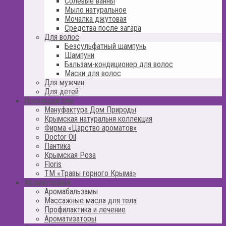
Солевые ванны
Мыло натуральное
Мочалка джутовая
Средства после загара
Для волос
Безсульфатный шампунь
Шампуни
Бальзам-кондиционер для волос
Маски для волос
Для мужчин
Для детей
Производители
Мануфактура Дом Природы
Крымская натуральня коллекция
Фирма «Царство ароматов»
Doctor Oil
Пантика
Крымская Роза
Floris
ТМ «Травы горного Крыма»
Ароматерапия
Аромабальзамы
Массажные масла для тела
Профилактика и лечение
Ароматизаторы