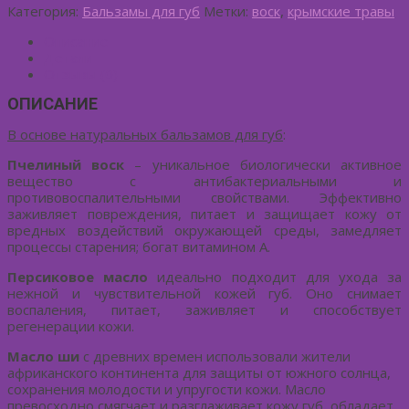
Категория:
Бальзамы для губ
Метки:
воск
,
крымские травы
Описание
Детали
Отзывы (0)
ОПИСАНИЕ
В основе натуральных бальзамов для губ
:
Пчелиный воск
– уникальное биологически активное
вещество с антибактериальными и
противовоспалительными свойствами. Эффективно
заживляет повреждения, питает и защищает кожу от
вредных воздействий окружающей среды, замедляет
процессы старения; богат витамином А.
Персиковое масло
идеально подходит для ухода за
нежной и чувствительной кожей губ. Оно снимает
воспаления, питает, заживляет и способствует
регенерации кожи.
Масло ши
с древних времен использовали жители
африканского континента для защиты от южного солнца,
сохранения молодости и упругости кожи. Масло
превосходно смягчает и разглаживает кожу губ, обладает