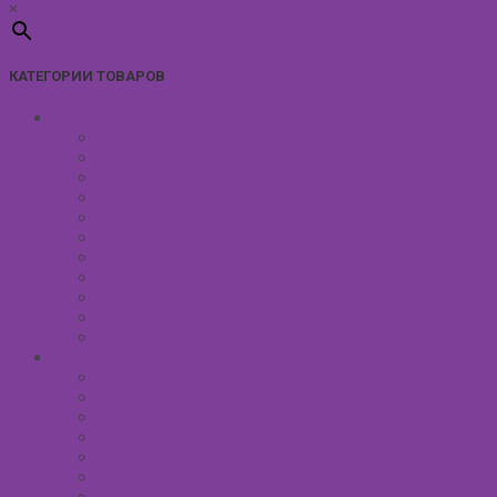
×
КАТЕГОРИИ ТОВАРОВ
УХОД ЗА КОЖЕЙ ЛИЦА
Антивозрастной уход
Демакияж для лица
Скрабы для лица
Тонизирование лица
Маски для лица
Сливки для лица
Кремы для лица
Масло для лица
Уход вокруг глаз
Уход за губами
Борьба с куперозом
УХОД ЗА ТЕЛОМ
Антицеллюлитные средства
Гели для душа
Бельди мягкое мыло
Скрабы для тела
Маски для тела
Сливки для тела
Восковый крем для тела