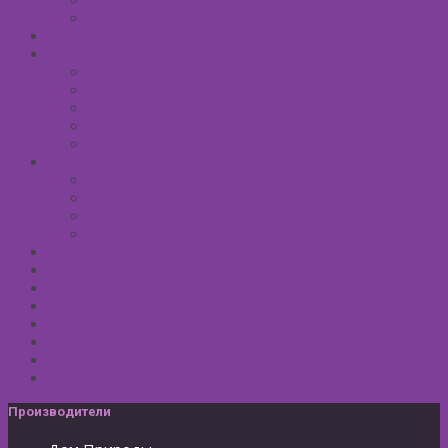
Массажные масла для тела
СРЕДСТВА ПОСЛЕ ЗАГАРА
SPA УХОД ДЛЯ ТЕЛА
Уход за руками
Уход за ногами
Мыло натуральное
Мочалка джутовая
Солевые ванны
УХОД ЗА ВОЛОСАМИ
Безсульфатные шампуни
Шампуни
Бальзам-кондиционер для волос
Маски для волос
МУЖСКАЯ КОСМЕТИКА
ДЕТСКАЯ КОСМЕТИКА
АРОМАТЕРАПИЯ
ПРОФИЛАКТИКА И ЛЕЧЕНИЕ
Ароматизаторы
Подарочные Наборы
Фиточай
КОСМЕТИЧЕСКИЕ ЛИНИИ
Производители