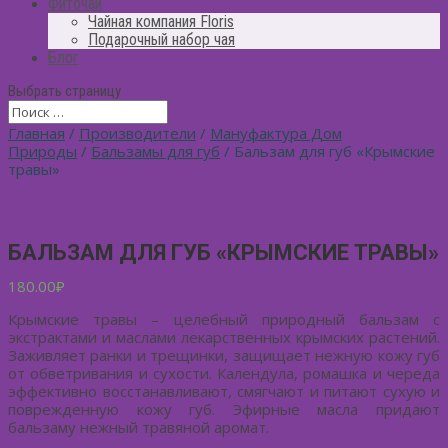
Фиточай
Чайная компания Floris
Подарочный набор чая
Блог
Выбрать страницу
Главная
/
Производители
/
Мануфактура Дом
Природы
/
Бальзамы для губ
/ Бальзам для губ «Крымские
травы»
БАЛЬЗАМ ДЛЯ ГУБ «КРЫМСКИЕ ТРАВЫ»
180.00
₽
Крымские травы – целебный природный бальзам с
экстрактами и маслами лекарственных крымских растений.
Заживляет ранки и трещинки, защищает нежную кожу губ
от обветривания и сухости. Календула, ромашка и череда
эффективно восстанавливают, смягчают и питают сухую и
поврежденную кожу губ. Эфирные масла придают
бальзаму нежный травяной аромат.