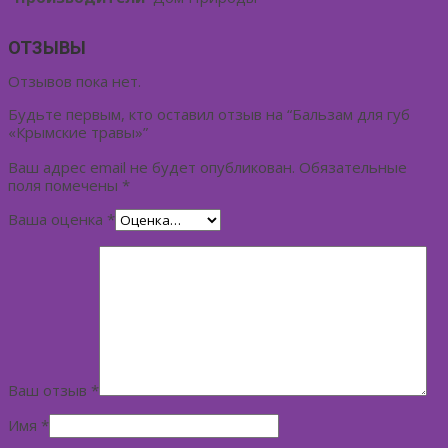
ОТЗЫВЫ
Отзывов пока нет.
Будьте первым, кто оставил отзыв на “Бальзам для губ
«Крымские травы»”
Ваш адрес email не будет опубликован.
Обязательные
поля помечены
*
Ваша оценка
*
Ваш отзыв
*
Имя
*