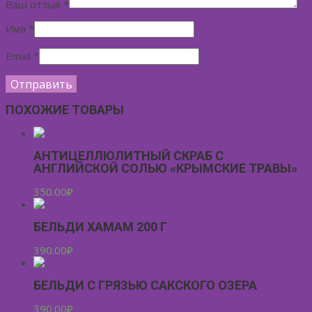
Ваш отзыв
*
Имя
*
Email
*
ПОХОЖИЕ ТОВАРЫ
АНТИЦЕЛЛЮЛИТНЫЙ СКРАБ С
АНГЛИЙСКОЙ СОЛЬЮ «КРЫМСКИЕ ТРАВЫ»
350.00
₽
БЕЛЬДИ ХАМАМ 200 Г
390.00
₽
БЕЛЬДИ С ГРЯЗЬЮ САКСКОГО ОЗЕРА
390.00
₽