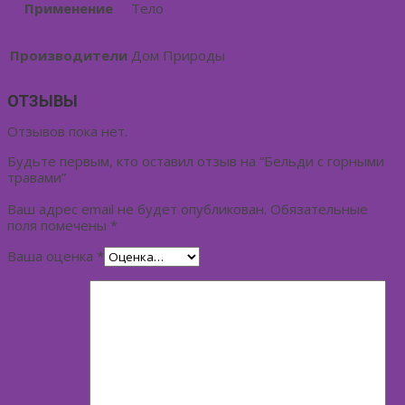
Применение
Тело
Производители
Дом Природы
ОТЗЫВЫ
Отзывов пока нет.
Будьте первым, кто оставил отзыв на “Бельди с горными
травами”
Ваш адрес email не будет опубликован.
Обязательные
поля помечены
*
Ваша оценка
*