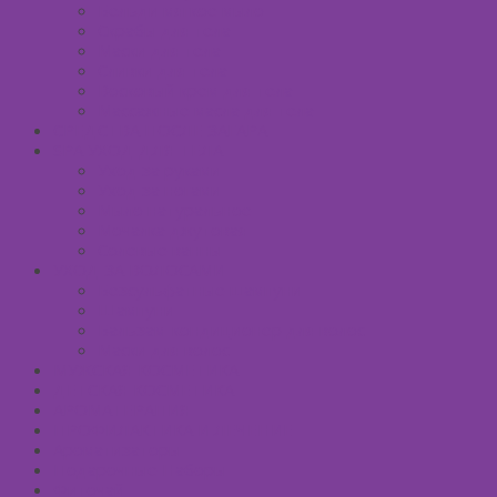
Бельди мягкое мыло
Скрабы для тела
Маски для тела
Сливки для тела
Восковый крем для тела
Массажные масла для тела
СРЕДСТВА ПОСЛЕ ЗАГАРА
SPA УХОД ДЛЯ ТЕЛА
Уход за руками
Уход за ногами
Мыло натуральное
Мочалка джутовая
Солевые ванны
УХОД ЗА ВОЛОСАМИ
Безсульфатные шампуни
Шампуни
Бальзам-кондиционер для волос
Маски для волос
МУЖСКАЯ КОСМЕТИКА
ДЕТСКАЯ КОСМЕТИКА
АРОМАТЕРАПИЯ
ПРОФИЛАКТИКА И ЛЕЧЕНИЕ
Ароматизаторы
Подарочные Наборы
Фиточай