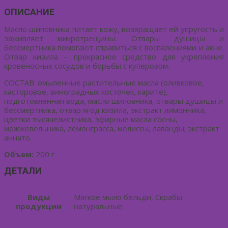
ОПИСАНИЕ
Масло шиповника питает кожу, возвращает ей упругость и
заживляет микротрещины. Отвары душицы и
бессмертника помогают справиться с воспалениями и акне.
Отвар кизила – прекрасное средство для укрепления
кровеносных сосудов и борьбы с куперозом.
СОСТАВ: омыленные растительные масла (оливковое,
касторовое, виноградных косточек, карите),
подготовленная вода, масло шиповника, отвары душицы и
бессмертника, отвар ягод кизила, экстракт лимонника,
цветки тысячелистника, эфирные масла сосны,
можжевельника, лемонграсса, мелиссы, лаванды; экстракт
аннато.
Объем:
200 г
ДЕТАЛИ
Виды
Мягкое мыло бельди, Скрабы
продукции
натуральные