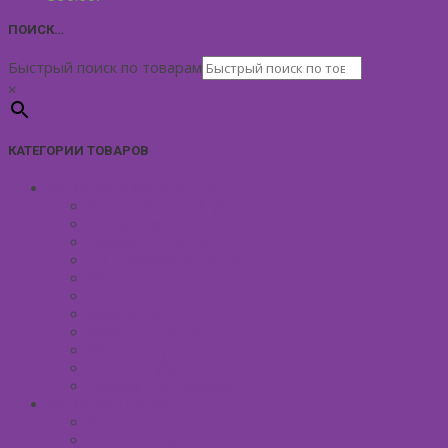
ПОИСК…
Быстрый поиск по товарам
×
КАТЕГОРИИ ТОВАРОВ
УХОД ЗА КОЖЕЙ ЛИЦА
Антивозрастной уход
Демакияж для лица
Скрабы для лица
Тонизирование лица
Маски для лица
Сливки для лица
Кремы для лица
Масло для лица
Уход вокруг глаз
Уход за губами
Борьба с куперозом
УХОД ЗА ТЕЛОМ
Антицеллюлитные средства
Гели для душа