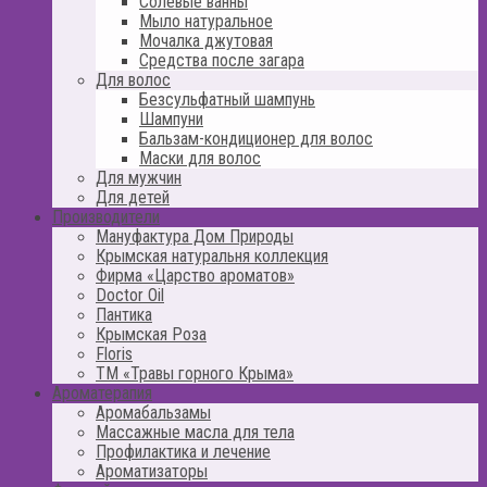
Солевые ванны
Мыло натуральное
Мочалка джутовая
Средства после загара
Для волос
Безсульфатный шампунь
Шампуни
Бальзам-кондиционер для волос
Маски для волос
Для мужчин
Для детей
Производители
Мануфактура Дом Природы
Крымская натуральня коллекция
Фирма «Царство ароматов»
Doctor Oil
Пантика
Крымская Роза
Floris
ТМ «Травы горного Крыма»
Ароматерапия
Аромабальзамы
Массажные масла для тела
Профилактика и лечение
Ароматизаторы