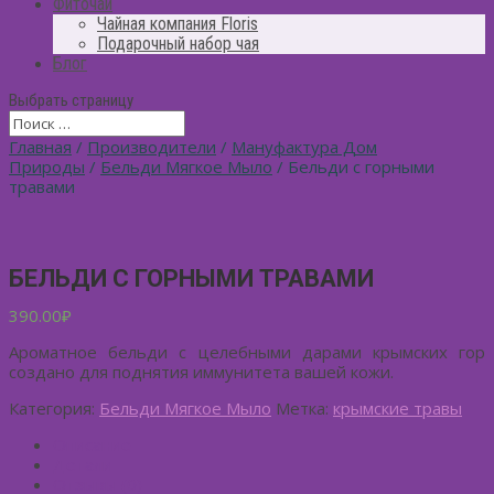
Фиточай
Чайная компания Floris
Подарочный набор чая
Блог
Выбрать страницу
Главная
/
Производители
/
Мануфактура Дом
Природы
/
Бельди Мягкое Мыло
/ Бельди с горными
травами
БЕЛЬДИ С ГОРНЫМИ ТРАВАМИ
390.00
₽
Ароматное бельди с целебными дарами крымских гор
создано для поднятия иммунитета вашей кожи.
Категория:
Бельди Мягкое Мыло
Метка:
крымские травы
Описание
Детали
Отзывы (0)