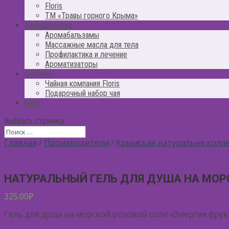
Floris
ТМ «Травы горного Крыма»
Ароматерапия
Аромабальзамы
Массажные масла для тела
Профилактика и лечение
Ароматизаторы
Фиточай
Чайная компания Floris
Подарочный набор чая
Блог
Выбрать страницу
Главная
/
Производители
/
Крымская натуральня колл
НАТУРАЛЬНЫЙ ГЕЛЬ ДЛЯ ДУША НА МОР
325.00
₽
Гель для душа на морской розовой соли «Энергия фру