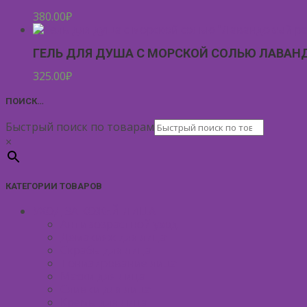
380.00
₽
ГЕЛЬ ДЛЯ ДУША С МОРСКОЙ СОЛЬЮ ЛАВАН
325.00
₽
ПОИСК…
Быстрый поиск по товарам
×
КАТЕГОРИИ ТОВАРОВ
УХОД ЗА КОЖЕЙ ЛИЦА
Антивозрастной уход
Демакияж для лица
Скрабы для лица
Тонизирование лица
Маски для лица
Сливки для лица
Кремы для лица