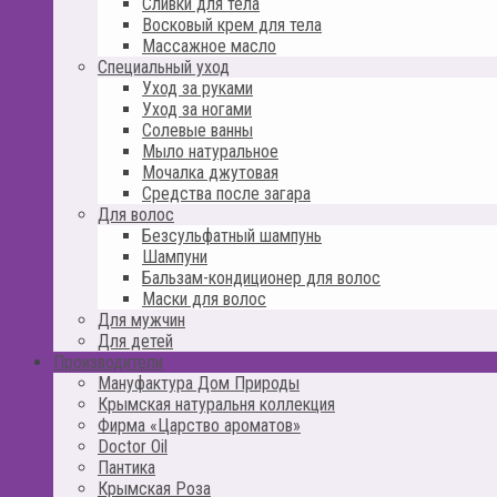
Сливки для тела
Восковый крем для тела
Массажное масло
Специальный уход
Уход за руками
Уход за ногами
Солевые ванны
Мыло натуральное
Мочалка джутовая
Средства после загара
Для волос
Безсульфатный шампунь
Шампуни
Бальзам-кондиционер для волос
Маски для волос
Для мужчин
Для детей
Производители
Мануфактура Дом Природы
Крымская натуральня коллекция
Фирма «Царство ароматов»
Doctor Oil
Пантика
Крымская Роза