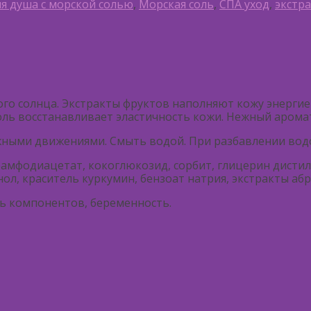
ля душа с морской солью
,
Морская соль
,
СПА уход
,
экстр
кого солнца. Экстракты фруктов наполняют кожу энерг
оль восстанавливает эластичность кожи. Нежный аромат
ными движениями. Смыть водой. При разбавлении водо
амфодиацетат, кокоглюкозид, сорбит, глицерин дистил
ол, краситель куркумин, бензоат натрия, экстракты абри
ь компонентов, беременность.