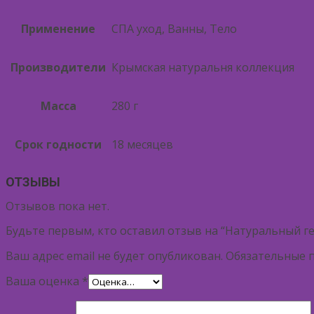
Применение
СПА уход, Ванны, Тело
Производители
Крымская натуральня коллекция
Масса
280 г
Срок годности
18 месяцев
ОТЗЫВЫ
Отзывов пока нет.
Будьте первым, кто оставил отзыв на “Натуральный ге
Ваш адрес email не будет опубликован.
Обязательные 
Ваша оценка
*