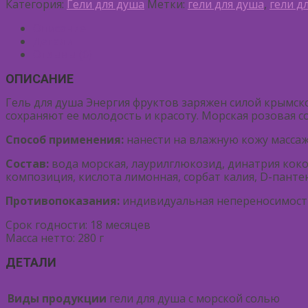
Категория:
Гели для душа
Метки:
гели для душа
,
гели д
Описание
Детали
Отзывы (0)
ОПИСАНИЕ
Гель для душа Энергия фруктов заряжен силой крымс
сохраняют ее молодость и красоту. Морская розовая с
Способ применения:
нанести на влажную кожу массаж
Состав:
вода морская, лаурилглюкозид, динатрия коко
композиция, кислота лимонная, сорбат калия, D-пантен
Противопоказания:
индивидуальная непереносимост
Срок годности: 18 месяцев
Масса нетто: 280 г
ДЕТАЛИ
Виды продукции
гели для душа с морской солью