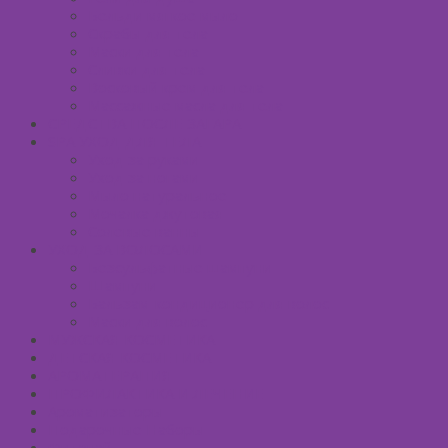
Бельди мягкое мыло
Скрабы для тела
Маски для тела
Сливки для тела
Восковый крем для тела
Массажные масла для тела
СРЕДСТВА ПОСЛЕ ЗАГАРА
SPA УХОД ДЛЯ ТЕЛА
Уход за руками
Уход за ногами
Мыло натуральное
Мочалка джутовая
Солевые ванны
УХОД ЗА ВОЛОСАМИ
Безсульфатные шампуни
Шампуни
Бальзам-кондиционер для волос
Маски для волос
МУЖСКАЯ КОСМЕТИКА
ДЕТСКАЯ КОСМЕТИКА
АРОМАТЕРАПИЯ
ПРОФИЛАКТИКА И ЛЕЧЕНИЕ
Ароматизаторы
Подарочные Наборы
Фиточай