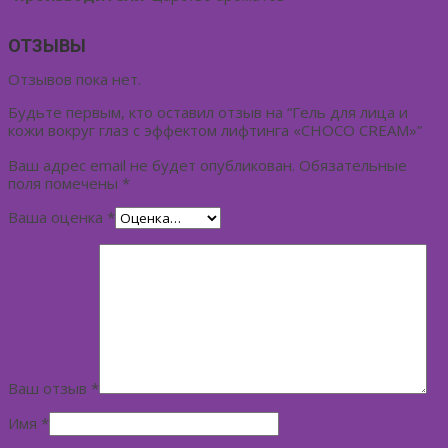
ОТЗЫВЫ
Отзывов пока нет.
Будьте первым, кто оставил отзыв на “Гель для лица и
кожи вокруг глаз с эффектом лифтинга «CHOCO CREAM»”
Ваш адрес email не будет опубликован.
Обязательные
поля помечены
*
Ваша оценка
*
Ваш отзыв
*
Имя
*