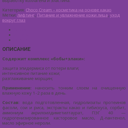
выработку коллагена и эластина.
Категория:
Choco Cream – косметика на основе какао
Метки:
лифтинг
,
Питание и увлажнение кожи лица
,
уход
вокруг глаз
Описание
Детали
Отзывы (0)
ОПИСАНИЕ
Содержит комплекс «бобы+злаки»:
защита эпидермиса от потери влаги;
интенсивное питание кожи;
разглаживание морщин;
Применение:
наносить тонким слоем на очищенную
влажную кожу 1-2 раза в день.
Состав:
вода подготовленная, гидролизаты протеинов
фасоли, сои и риса, экстракты какао и гибискуса, сорбит,
аммониум акрилоилдиметилтаурат, ПЭГ 40 —
гидрогенизированное касторовое масло, Д-пантенол,
масло эфирное нероли.