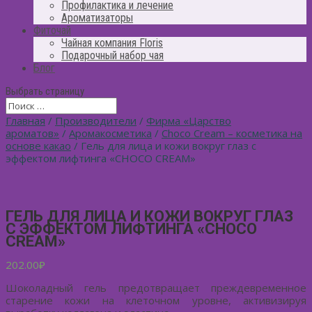
Профилактика и лечение
Ароматизаторы
Фиточай
Чайная компания Floris
Подарочный набор чая
Блог
Выбрать страницу
Главная
/
Производители
/
Фирма «Царство
ароматов»
/
Аромакосметика
/
Choco Cream – косметика на
основе какао
/ Гель для лица и кожи вокруг глаз с
эффектом лифтинга «CHOCO CREAM»
ГЕЛЬ ДЛЯ ЛИЦА И КОЖИ ВОКРУГ ГЛАЗ
С ЭФФЕКТОМ ЛИФТИНГА «CHOCO
CREAM»
202.00
₽
Шоколадный гель предотвращает преждевременное
старение кожи на клеточном уровне, активизируя