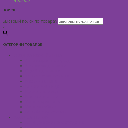
490.00
₽
ПОИСК…
Быстрый поиск по товарам
×
КАТЕГОРИИ ТОВАРОВ
УХОД ЗА КОЖЕЙ ЛИЦА
Антивозрастной уход
Демакияж для лица
Скрабы для лица
Тонизирование лица
Маски для лица
Сливки для лица
Кремы для лица
Масло для лица
Уход вокруг глаз
Уход за губами
Борьба с куперозом
УХОД ЗА ТЕЛОМ
Антицеллюлитные средства
Гели для душа