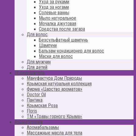
Уход за руками
Уход за ногами
Солевые ванны
Мыло натуральное
Мочалка джутовая
Средства после загара
Для волос
Безсульфатный шампунь
Шампуни
Бальзам-кондиционер для волос
Маски для волос
Для мужчин
Для детей
Производители
Мануфактура Дом Природы
Крымская натуральня коллекция
Фирма «Царство ароматов»
Doctor Oil
Пантика
Крымская Роза
Floris
ТМ «Травы горного Крыма»
Ароматерапия
Аромабальзамы
Массажные масла для тела