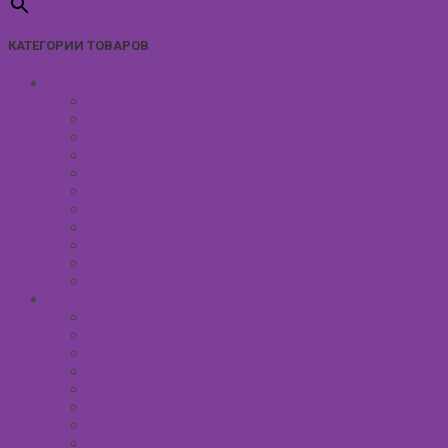
КАТЕГОРИИ ТОВАРОВ
УХОД ЗА КОЖЕЙ ЛИЦА
Антивозрастной уход
Демакияж для лица
Скрабы для лица
Тонизирование лица
Маски для лица
Сливки для лица
Кремы для лица
Масло для лица
Уход вокруг глаз
Уход за губами
Борьба с куперозом
УХОД ЗА ТЕЛОМ
Антицеллюлитные средства
Гели для душа
Бельди мягкое мыло
Скрабы для тела
Маски для тела
Сливки для тела
Восковый крем для тела
Массажные масла для тела