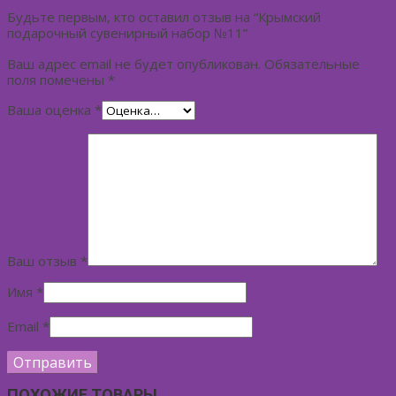
Будьте первым, кто оставил отзыв на “Крымский
подарочный сувенирный набор №11”
Ваш адрес email не будет опубликован.
Обязательные
поля помечены
*
Ваша оценка
*
Ваш отзыв
*
Имя
*
Email
*
ПОХОЖИЕ ТОВАРЫ