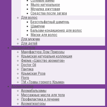
Солевые ванны
Мыло натуральное
Мочалка джутовая
Средства после загара
Для волос
Безсульфатный шампунь
Шампуни
Бальзам-кондиционер для волос
Маски для волос
Для мужчин
Для детей
Производители
Мануфактура Дом Природы
Крымская натуральня коллекция
Фирма «Царство ароматов»
Doctor Oil
Пантика
Крымская Роза
Floris
ТМ «Травы горного Крыма»
Ароматерапия
Аромабальзамы
Массажные масла для тела
Профилактика и лечение
Ароматизаторы