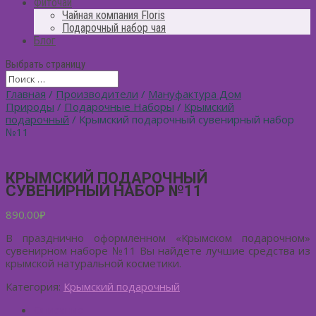
Фиточай
Чайная компания Floris
Подарочный набор чая
Блог
Выбрать страницу
Главная
/
Производители
/
Мануфактура Дом
Природы
/
Подарочные Наборы
/
Крымский
подарочный
/ Крымский подарочный сувенирный набор
№11
КРЫМСКИЙ ПОДАРОЧНЫЙ
СУВЕНИРНЫЙ НАБОР №11
890.00
₽
В празднично оформленном «Крымском подарочном»
сувенирном наборе №11 Вы найдете лучшие средства из
крымской натуральной косметики.
Категория:
Крымский подарочный
Описание