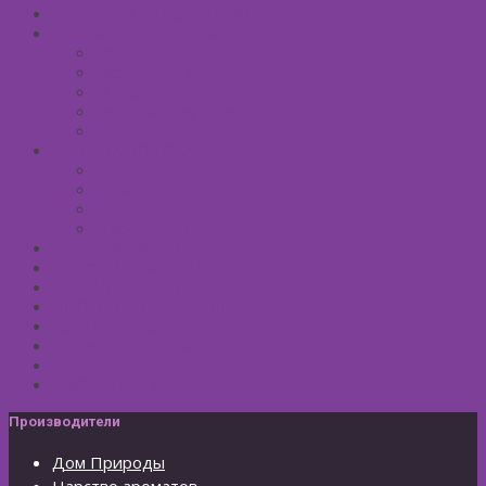
СРЕДСТВА ПОСЛЕ ЗАГАРА
SPA УХОД ДЛЯ ТЕЛА
Уход за руками
Уход за ногами
Мыло натуральное
Мочалка джутовая
Солевые ванны
УХОД ЗА ВОЛОСАМИ
Безсульфатные шампуни
Шампуни
Бальзам-кондиционер для волос
Маски для волос
МУЖСКАЯ КОСМЕТИКА
ДЕТСКАЯ КОСМЕТИКА
АРОМАТЕРАПИЯ
ПРОФИЛАКТИКА И ЛЕЧЕНИЕ
Ароматизаторы
Подарочные Наборы
Фиточай
КОСМЕТИЧЕСКИЕ ЛИНИИ
Производители
Дом Природы