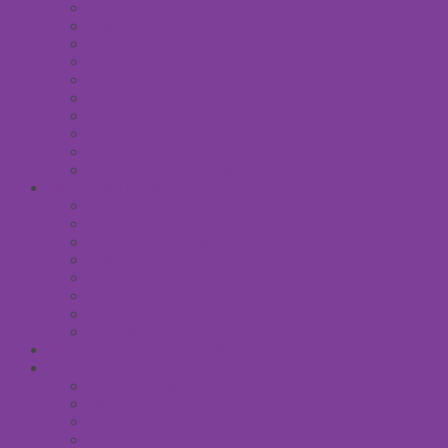
Демакияж для лица
Скрабы для лица
Тонизирование лица
Маски для лица
Сливки для лица
Кремы для лица
Масло для лица
Уход вокруг глаз
Уход за губами
Борьба с куперозом
УХОД ЗА ТЕЛОМ
Антицеллюлитные средства
Гели для душа
Бельди мягкое мыло
Скрабы для тела
Маски для тела
Сливки для тела
Восковый крем для тела
Массажные масла для тела
СРЕДСТВА ПОСЛЕ ЗАГАРА
SPA УХОД ДЛЯ ТЕЛА
Уход за руками
Уход за ногами
Мыло натуральное
Мочалка джутовая