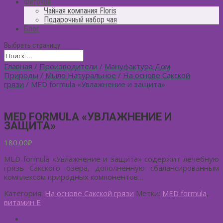
Фиточай
Чайная компания Floris
Подарочный набор чая
Блог
Выбрать страницу
Главная
/
Производители
/
Мануфактура Дом
Природы
/
Мыло Натуральное
/
На основе Сакской
грязи
/ MED formula «Увлажнение и защита»
MED FORMULA «УВЛАЖНЕНИЕ И
ЗАЩИТА»
180.00
₽
MED-formula «Увлажнение и защита» содержит лечебную
грязь Сакского озера, дополненную сбалансированным
комплексом природных компонентов…
Категория:
На основе Сакской грязи
Метки:
MED formula
,
витамин Е
Описание