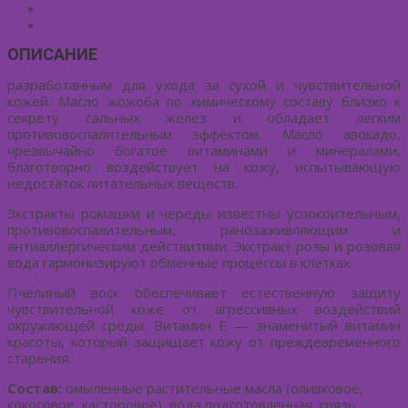
Детали
Отзывы (0)
ОПИСАНИЕ
разработанным для ухода за сухой и чувствительной
кожей. Масло жожоба по химическому составу близко к
секрету сальных желез и обладает легким
противовоспалительным эффектом. Масло авокадо,
чрезвычайно богатое витаминами и минералами,
благотворно воздействует на кожу, испытывающую
недостаток питательных веществ.
Экстракты ромашки и череды известны успокоительным,
противовоспалительным, ранозаживляющим и
антиаллергическим действитями. Экстракт розы и розовая
вода гармонизируют обменные процессы в клетках.
Пчелиный воск обеспечивает естественную защиту
чувствительной коже от агрессивных воздействий
окружающей среды. Витамин Е — знаменитый витамин
красоты, который защищает кожу от преждевременного
старения.
Состав:
омыленные растительные масла (оливковое,
кокосовое, касторовое), вода подготовленная, грязь