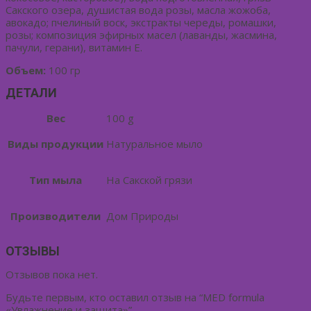
Сакского озера, душистая вода розы, масла жожоба,
авокадо; пчелиный воск, экстракты череды, ромашки,
розы; композиция эфирных масел (лаванды, жасмина,
пачули, герани), витамин Е.
Объем:
100 гр
ДЕТАЛИ
Вес
100 g
Виды продукции
Натуральное мыло
Тип мыла
На Сакской грязи
Производители
Дом Природы
ОТЗЫВЫ
Отзывов пока нет.
Будьте первым, кто оставил отзыв на “MED formula
«Увлажнение и защита»”