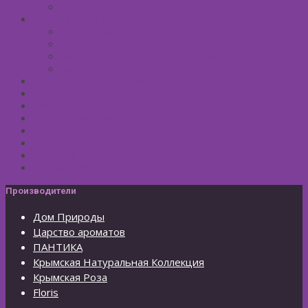
Солевые ванны
УХОД ЗА ВОЛОСАМИ
Безсульфатные шампуни
Шампуни
Бальзам-кондиционер для волос
Маски для волос
МУЖСКАЯ КОСМЕТИКА
ДЕТСКАЯ КОСМЕТИКА
АРОМАТЕРАПИЯ
ПРОФИЛАКТИКА И ЛЕЧЕНИЕ
Ароматизаторы
Подарочные Наборы
Фиточай
КОСМЕТИЧЕСКИЕ ЛИНИИ
Производители
Дом Природы
Царство ароматов
ПАНТИКА
Крымская Натуральная Коллекция
Крымская Роза
Floris