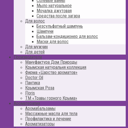
Солевые ванны
Мыло натуральное
Мочалка джутовая
Средства после загара
Для волос
Безсульфатный шампунь
Шампуни
Бальзам-кондиционер для волос
Маски для волос
Для мужчин
Для детей
Производители
Мануфактура Дом Природы
Крымская натуральня коллекция
Фирма «Царство ароматов»
Doctor Oil
Пантика
Крымская Роза
Floris
ТМ «Травы горного Крыма»
Ароматерапия
Аромабальзамы
Массажные масла для тела
Профилактика и лечение
Ароматизаторы