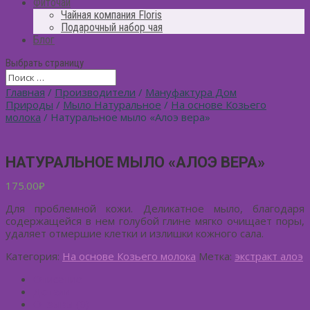
Фиточай
Чайная компания Floris
Подарочный набор чая
Блог
Выбрать страницу
Главная
/
Производители
/
Мануфактура Дом
Природы
/
Мыло Натуральное
/
На основе Козьего
молока
/ Натуральное мыло «Алоэ вера»
НАТУРАЛЬНОЕ МЫЛО «АЛОЭ ВЕРА»
175.00
₽
Для проблемной кожи. Деликатное мыло, благодаря
содержащейся в нем голубой глине мягко очищает поры,
удаляет отмершие клетки и излишки кожного сала.
Категория:
На основе Козьего молока
Метка:
экстракт алоэ
Описание
Детали
Отзывы (0)