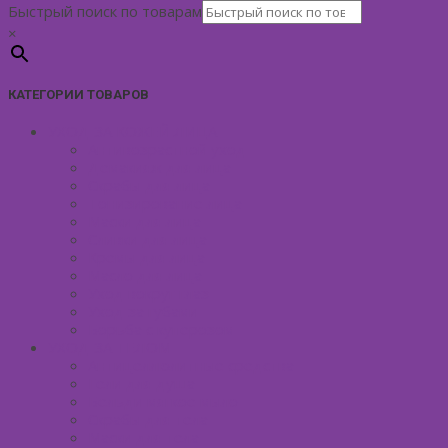
Быстрый поиск по товарам
×
КАТЕГОРИИ ТОВАРОВ
УХОД ЗА КОЖЕЙ ЛИЦА
Антивозрастной уход
Демакияж для лица
Скрабы для лица
Тонизирование лица
Маски для лица
Сливки для лица
Кремы для лица
Масло для лица
Уход вокруг глаз
Уход за губами
Борьба с куперозом
УХОД ЗА ТЕЛОМ
Антицеллюлитные средства
Гели для душа
Бельди мягкое мыло
Скрабы для тела
Маски для тела