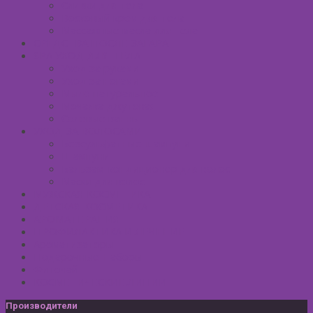
Сливки для тела
Восковый крем для тела
Массажные масла для тела
СРЕДСТВА ПОСЛЕ ЗАГАРА
SPA УХОД ДЛЯ ТЕЛА
Уход за руками
Уход за ногами
Мыло натуральное
Мочалка джутовая
Солевые ванны
УХОД ЗА ВОЛОСАМИ
Безсульфатные шампуни
Шампуни
Бальзам-кондиционер для волос
Маски для волос
МУЖСКАЯ КОСМЕТИКА
ДЕТСКАЯ КОСМЕТИКА
АРОМАТЕРАПИЯ
ПРОФИЛАКТИКА И ЛЕЧЕНИЕ
Ароматизаторы
Подарочные Наборы
Фиточай
КОСМЕТИЧЕСКИЕ ЛИНИИ
Производители