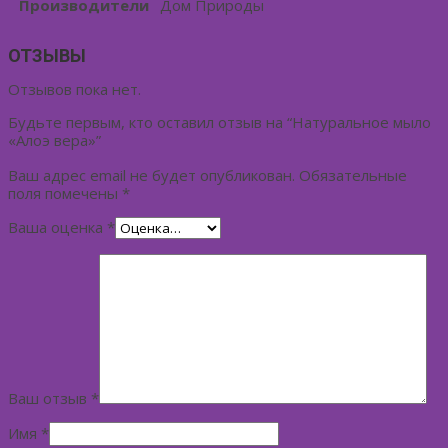
Производители
Дом Природы
ОТЗЫВЫ
Отзывов пока нет.
Будьте первым, кто оставил отзыв на “Натуральное мыло
«Алоэ вера»”
Ваш адрес email не будет опубликован.
Обязательные
поля помечены
*
Ваша оценка
*
Ваш отзыв
*
Имя
*