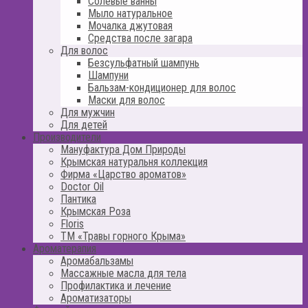
Солевые ванны
Мыло натуральное
Мочалка джутовая
Средства после загара
Для волос
Безсульфатный шампунь
Шампуни
Бальзам-кондиционер для волос
Маски для волос
Для мужчин
Для детей
Производители
Мануфактура Дом Природы
Крымская натуральня коллекция
Фирма «Царство ароматов»
Doctor Oil
Пантика
Крымская Роза
Floris
ТМ «Травы горного Крыма»
Ароматерапия
Аромабальзамы
Массажные масла для тела
Профилактика и лечение
Ароматизаторы