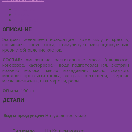
Описание
Детали
Отзывы (0)
ОПИСАНИЕ
Экстракт женьшеня возвращает коже силу и красоту,
повышает тонус кожи, стимулирует микроциркуляцию
крови и обновление клеток.
СОСТАВ:
омыленные растительные масла (оливковое,
кокосовое, касторовое), вода подготовленная, экстракт
козьего молока, масло макадамии, масло сладкого
миндаля, протеины шелка, экстракт женьшеня, эфирные
масла апельсина, пальмарозы, розы.
Объем:
100 гр
ДЕТАЛИ
Виды продукции
Натуральное мыло
Тип мыла
На Козьем молоке