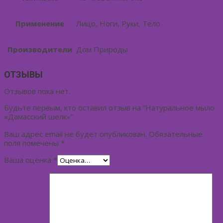
Применение
Лицо, Ноги, Руки, Тело
Производители
Дом Природы
ОТЗЫВЫ
Отзывов пока нет.
Будьте первым, кто оставил отзыв на “Натуральное мыло
«Дамасский шёлк»”
Ваш адрес email не будет опубликован.
Обязательные
поля помечены
*
Ваша оценка
*