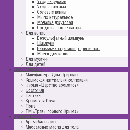
Уход за руками
Уход за ногами
Солевые ванны
Мыло натуральное
Мочалка джутовая
Средства после загара
Для волос
Безсульфатный шампунь
Шампуни
Бальзам-кондиционер для волос
Маски для волос
Для мужчин
Для детей
Производители
Мануфактура Дом Природы
Крымская натуральня коллекция
Фирма «Царство ароматов»
Doctor Oil
Пантика
Крымская Роза
Floris
ТМ «Травы горного Крыма»
Ароматерапия
Аромабальзамы
Массажные масла для тела