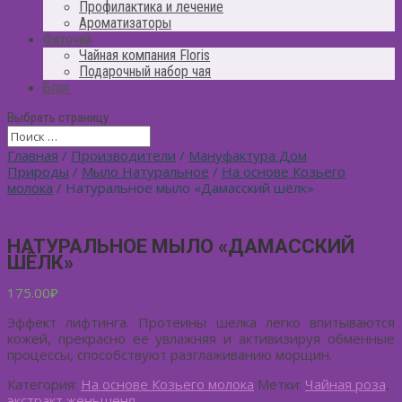
Профилактика и лечение
Ароматизаторы
Фиточай
Чайная компания Floris
Подарочный набор чая
Блог
Выбрать страницу
Главная
/
Производители
/
Мануфактура Дом
Природы
/
Мыло Натуральное
/
На основе Козьего
молока
/ Натуральное мыло «Дамасский шёлк»
НАТУРАЛЬНОЕ МЫЛО «ДАМАССКИЙ
ШЁЛК»
175.00
₽
Эффект лифтинга. Протеины шелка легко впитываются
кожей, прекрасно ее увлажняя и активизируя обменные
процессы, способствуют разглаживанию морщин.
Категория:
На основе Козьего молока
Метки:
Чайная роза
,
экстракт женьшеня