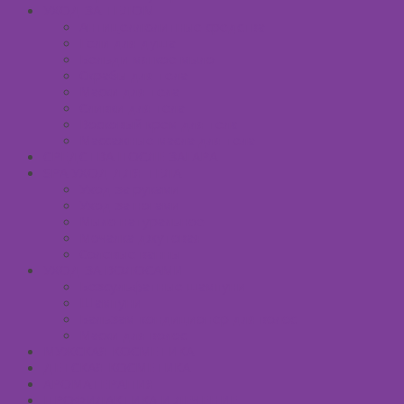
УХОД ЗА ТЕЛОМ
Антицеллюлитные средства
Гели для душа
Бельди мягкое мыло
Скрабы для тела
Маски для тела
Сливки для тела
Восковый крем для тела
Массажные масла для тела
СРЕДСТВА ПОСЛЕ ЗАГАРА
SPA УХОД ДЛЯ ТЕЛА
Уход за руками
Уход за ногами
Мыло натуральное
Мочалка джутовая
Солевые ванны
УХОД ЗА ВОЛОСАМИ
Безсульфатные шампуни
Шампуни
Бальзам-кондиционер для волос
Маски для волос
МУЖСКАЯ КОСМЕТИКА
ДЕТСКАЯ КОСМЕТИКА
АРОМАТЕРАПИЯ
ПРОФИЛАКТИКА И ЛЕЧЕНИЕ