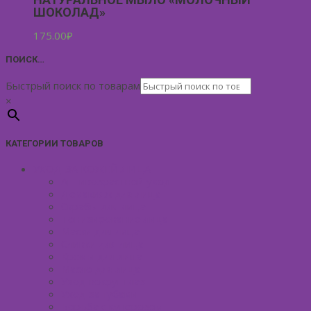
ШОКОЛАД»
175.00
₽
ПОИСК…
Быстрый поиск по товарам
×
КАТЕГОРИИ ТОВАРОВ
УХОД ЗА КОЖЕЙ ЛИЦА
Антивозрастной уход
Демакияж для лица
Скрабы для лица
Тонизирование лица
Маски для лица
Сливки для лица
Кремы для лица
Масло для лица
Уход вокруг глаз
Уход за губами
Борьба с куперозом