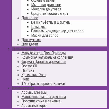
Солевые ванны
Мыло натуральное
Мочалка джутовая
Средства после загара
Для волос
Безсульфатный шампунь
Шампуни
Бальзам-кондиционер для волос
Маски для волос
Для мужчин
Для детей
Производители
Мануфактура Дом Природы
Крымская натуральня коллекция
Фирма «Царство ароматов»
Doctor Oil
Пантика
Крымская Роза
Floris
ТМ «Травы горного Крыма»
Ароматерапия
Аромабальзамы
Массажные масла для тела
Профилактика и лечение
Ароматизаторы