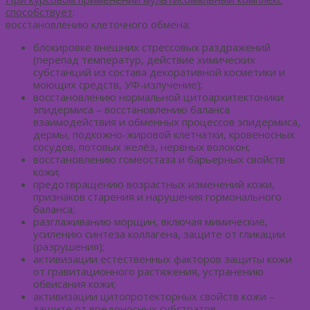
способствует
:
восстановлению клеточного обмена;
блокировке внешних стрессовых раздражений
(перепад температур, действие химических
субстанций из состава декоративной косметики и
моющих средств, УФ-излучение);
восстановлению нормальной цитоархитектоники
эпидермиса – восстановлению баланса
взаимодействия и обменных процессов эпидермиса,
дермы, подкожно-жировой клетчатки, кровеносных
сосудов, потовых желёз, нервных волокон;
восстановлению гомеостаза и барьерных свойств
кожи;
предотвращению возрастных изменений кожи,
признаков старения и нарушения гормонального
баланса;
разглаживанию морщин, включая мимические,
усилению синтеза коллагена, защите от гликации
(разрушения);
активизации естественных факторов защиты кожи
от гравитационного растяжения, устранению
обвисания кожи;
активизации цитопротекторных свойств кожи –
защите от вредоносных субстратов.