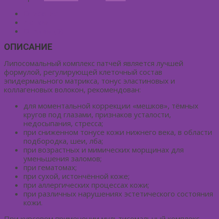
Описание
Детали
Отзывы (0)
ОПИСАНИЕ
Липосомальный комплекс патчей является лучшей
формулой, регулирующей клеточный состав
эпидермального матрикса, тонус эластиновых и
коллагеновых волокон, рекомендован:
для моментальной коррекции «мешков», тёмных
кругов под глазами, признаков усталости,
недосыпания, стресса;
при сниженном тонусе кожи нижнего века, в области
подбородка, шеи, лба;
при возрастных и мимических морщинах для
уменьшения заломов;
при гематомах;
при сухой, истончённой коже;
при аллергических процессах кожи;
при различных нарушениях эстетического состояния
кожи.
При курсовом применении мультисомальный комплекс