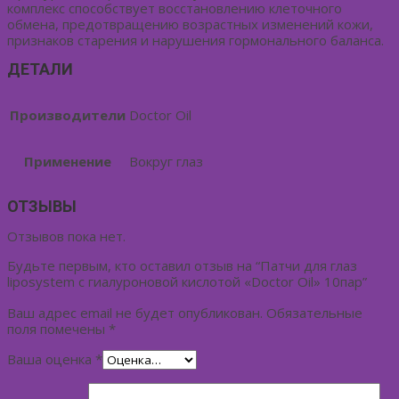
комплекс способствует восстановлению клеточного
обмена, предотвращению возрастных изменений кожи,
признаков старения и нарушения гормонального баланса.
ДЕТАЛИ
Производители
Doctor Oil
Применение
Вокруг глаз
ОТЗЫВЫ
Отзывов пока нет.
Будьте первым, кто оставил отзыв на “Патчи для глаз
liposystem с гиалуроновой кислотой «Doctor Oil» 10пар”
Ваш адрес email не будет опубликован.
Обязательные
поля помечены
*
Ваша оценка
*