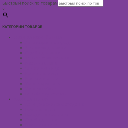
Быстрый поиск по товарам
×
КАТЕГОРИИ ТОВАРОВ
УХОД ЗА КОЖЕЙ ЛИЦА
Антивозрастной уход
Демакияж для лица
Скрабы для лица
Тонизирование лица
Маски для лица
Сливки для лица
Кремы для лица
Масло для лица
Уход вокруг глаз
Уход за губами
Борьба с куперозом
УХОД ЗА ТЕЛОМ
Антицеллюлитные средства
Гели для душа
Бельди мягкое мыло
Скрабы для тела
Маски для тела