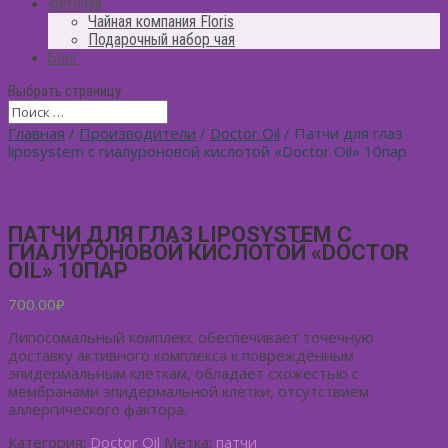
Фиточай
Чайная компания Floris
Подарочный набор чая
Блог
Выбрать страницу
Главная
/
Производители
/
Doctor Oil
/ Патчи для глаз
liposystem с гиалуроновой кислотой «Doctor Oil» 10пар
ПАТЧИ ДЛЯ ГЛАЗ LIPOSYSTEM С
ГИАЛУРОНОВОЙ КИСЛОТОЙ «DOCTOR
OIL» 10ПАР
700.00
₽
Липосомальный комплекс обеспечивает точечную
доставку активного комплекса к повреждённым
эпидермальным клеткам, обладает схожестью с
мембранами эпидермальной клетки, отсутствием
аллергического фактора.
Категория:
Doctor Oil
Метка:
патчи