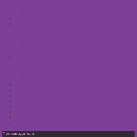
Сливки для тела
Восковый крем для тела
Массажные масла для тела
СРЕДСТВА ПОСЛЕ ЗАГАРА
SPA УХОД ДЛЯ ТЕЛА
Уход за руками
Уход за ногами
Мыло натуральное
Мочалка джутовая
Солевые ванны
УХОД ЗА ВОЛОСАМИ
Безсульфатные шампуни
Шампуни
Бальзам-кондиционер для волос
Маски для волос
МУЖСКАЯ КОСМЕТИКА
ДЕТСКАЯ КОСМЕТИКА
АРОМАТЕРАПИЯ
ПРОФИЛАКТИКА И ЛЕЧЕНИЕ
Ароматизаторы
Подарочные Наборы
Фиточай
КОСМЕТИЧЕСКИЕ ЛИНИИ
Производители